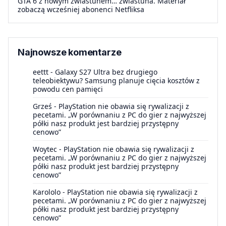
GTA 6 z nowym zwiastunem… zwiastuna. Materiał
zobaczą wcześniej abonenci Netfliksa
Najnowsze komentarze
eettt
-
Galaxy S27 Ultra bez drugiego
teleobiektywu? Samsung planuje cięcia kosztów z
powodu cen pamięci
Grześ
-
PlayStation nie obawia się rywalizacji z
pecetami. „W porównaniu z PC do gier z najwyższej
półki nasz produkt jest bardziej przystępny
cenowo”
Woytec
-
PlayStation nie obawia się rywalizacji z
pecetami. „W porównaniu z PC do gier z najwyższej
półki nasz produkt jest bardziej przystępny
cenowo”
Karololo
-
PlayStation nie obawia się rywalizacji z
pecetami. „W porównaniu z PC do gier z najwyższej
półki nasz produkt jest bardziej przystępny
cenowo”