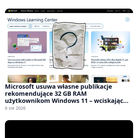
Microsoft usuwa własne publikacje
rekomendujące 32 GB RAM
użytkownikom Windows 11 – wciskając
nam przy tym komputery z 8 GB RAM po
6 sie 2026
zawyżonych cenach