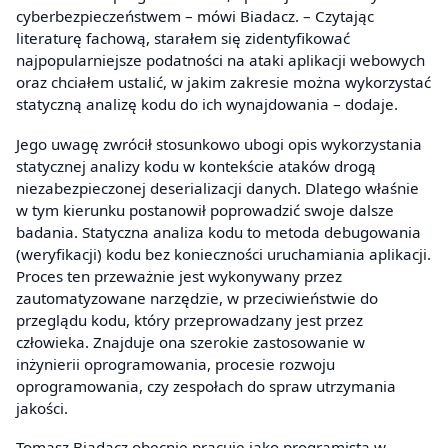
cyberbezpieczeństwem – mówi Biadacz. – Czytając
literaturę fachową, starałem się zidentyfikować
najpopularniejsze podatności na ataki aplikacji webowych
oraz chciałem ustalić, w jakim zakresie można wykorzystać
statyczną analizę kodu do ich wynajdowania – dodaje.
Jego uwagę zwrócił stosunkowo ubogi opis wykorzystania
statycznej analizy kodu w kontekście ataków drogą
niezabezpieczonej deserializacji danych. Dlatego właśnie
w tym kierunku postanowił poprowadzić swoje dalsze
badania. Statyczna analiza kodu to metoda debugowania
(weryfikacji) kodu bez konieczności uruchamiania aplikacji.
Proces ten przeważnie jest wykonywany przez
zautomatyzowane narzędzie, w przeciwieństwie do
przeglądu kodu, który przeprowadzany jest przez
człowieka. Znajduje ona szerokie zastosowanie w
inżynierii oprogramowania, procesie rozwoju
oprogramowania, czy zespołach do spraw utrzymania
jakości.
Tomasz Biadacz obecnie pracuje jako programista w