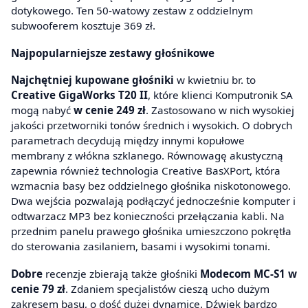
dotykowego. Ten 50-watowy zestaw z oddzielnym
subwooferem kosztuje 369 zł.
Najpopularniejsze zestawy głośnikowe
Najchętniej kupowane głośniki
w kwietniu br. to
Creative GigaWorks T20 II
, które klienci Komputronik SA
mogą nabyć
w cenie 249 zł
. Zastosowano w nich wysokiej
jakości przetworniki tonów średnich i wysokich. O dobrych
parametrach decydują między innymi kopułowe
membrany z włókna szklanego. Równowagę akustyczną
zapewnia również technologia Creative BasXPort, która
wzmacnia basy bez oddzielnego głośnika niskotonowego.
Dwa wejścia pozwalają podłączyć jednocześnie komputer i
odtwarzacz MP3 bez konieczności przełączania kabli. Na
przednim panelu prawego głośnika umieszczono pokrętła
do sterowania zasilaniem, basami i wysokimi tonami.
Dobre
recenzje zbierają także głośniki
Modecom MC-S1 w
cenie 79 zł
. Zdaniem specjalistów cieszą ucho dużym
zakresem basu, o dość dużej dynamice. Dźwięk bardzo