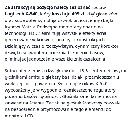
Za
atrakcyjną pozycję należy też uznać
zestaw
Logitech X-540
, który
kosztuje 499 zł
. Pięć głośników
oraz subwoofer symulują dźwięk przestrzenny dzięki
trybowi Matrix. Podwójne membrany oparte na
technologii FDD2 eliminują wszystkie efekty echa
generowane w konwencjonalnych konstrukcjach.
Działający w czasie rzeczywistym, dynamiczny korektor
dźwięku subwoofera pogłębia brzmienie basów,
eliminując jednocześnie wszelkie zniekształcenia.
Subwoofer z emisją dźwięku w dół i 13,3-centrymetrowymi
głośnikami emituje głębszy bas, dzięki przemieszczaniu
większej ilości powietrza. System głośników X-540
wyposażony je w wygodnie rozmieszczone regulatory
poziomu basów i głośności. Głośniki satelitarne można
zawiesić na ścianie. Zacisk na głośnik środkowy pozwala
na bezpośrednie przymocowanie tego elementu do
monitora LCD.