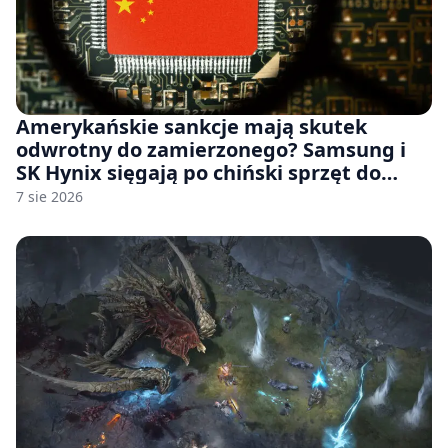
Amerykańskie sankcje mają skutek
odwrotny do zamierzonego? Samsung i
SK Hynix sięgają po chiński sprzęt do
fabryk chipów
7 sie 2026