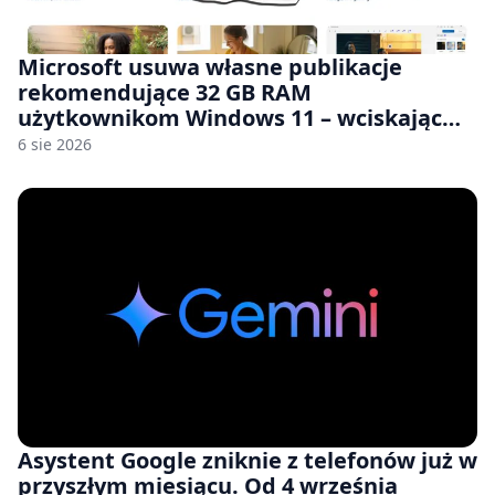
Microsoft usuwa własne publikacje
rekomendujące 32 GB RAM
użytkownikom Windows 11 – wciskając
nam przy tym komputery z 8 GB RAM po
6 sie 2026
zawyżonych cenach
Asystent Google zniknie z telefonów już w
przyszłym miesiącu. Od 4 września