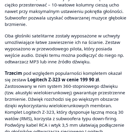
ciężko przesterować – 10-watowe kolumny cieszą ucho
nawet przy maksymalnym ustawieniu pokrętła głośności.
Subwoofer pozwala uzyskać odtwarzanej muzyce głębokie
brzmienie.
Oba głośniki satelitarne zostały wyposażone w uchwyty
umożliwiające łatwe zawieszenie ich na ścianie. Zestaw
wyposażono w przewodowego pilota, który posiada
wejście audio. Dzięki temu można podłączyć do niego np.
odtwarzacz MP3 lub inne źródło dźwięku.
Trzecim
pod względem popularności kompletem okazał
się zestaw
Logitech Z-323
w cenie 199 90 zł
.
Zastosowany w nim system 360-stopniowego dźwięku
(tzw. akustyki wielokierunkowej) gwarantuje przestrzenne
brzmienie. Dźwięk rozchodzi się po większym obszarze
dzięki wykorzystaniu wielokierunkowych membran.
Komplet Logitech Z-323, który dysponuje łączną mocą 30
watów (RMS), korzysta z subwoofera typu down-firing.
Podwójny kabel RCA i wtyk 3,5 mm ułatwiają podłączenie
do głośników odtwarzacza sieciowego Logitech