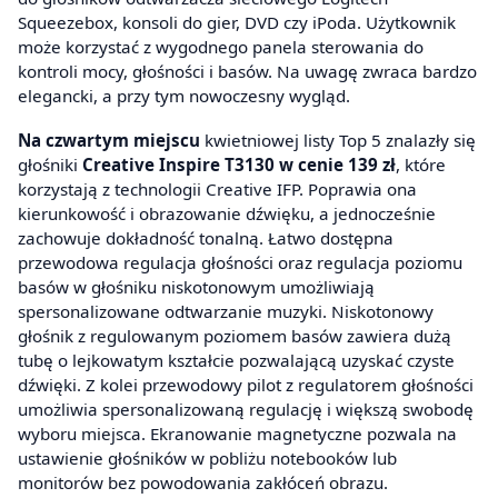
Squeezebox, konsoli do gier, DVD czy iPoda. Użytkownik
może korzystać z wygodnego panela sterowania do
kontroli mocy, głośności i basów. Na uwagę zwraca bardzo
elegancki, a przy tym nowoczesny wygląd.
Na czwartym miejscu
kwietniowej listy Top 5 znalazły się
głośniki
Creative Inspire T3130 w cenie 139 zł
, które
korzystają z technologii Creative IFP. Poprawia ona
kierunkowość i obrazowanie dźwięku, a jednocześnie
zachowuje dokładność tonalną. Łatwo dostępna
przewodowa regulacja głośności oraz regulacja poziomu
basów w głośniku niskotonowym umożliwiają
spersonalizowane odtwarzanie muzyki. Niskotonowy
głośnik z regulowanym poziomem basów zawiera dużą
tubę o lejkowatym kształcie pozwalającą uzyskać czyste
dźwięki. Z kolei przewodowy pilot z regulatorem głośności
umożliwia spersonalizowaną regulację i większą swobodę
wyboru miejsca. Ekranowanie magnetyczne pozwala na
ustawienie głośników w pobliżu notebooków lub
monitorów bez powodowania zakłóceń obrazu.