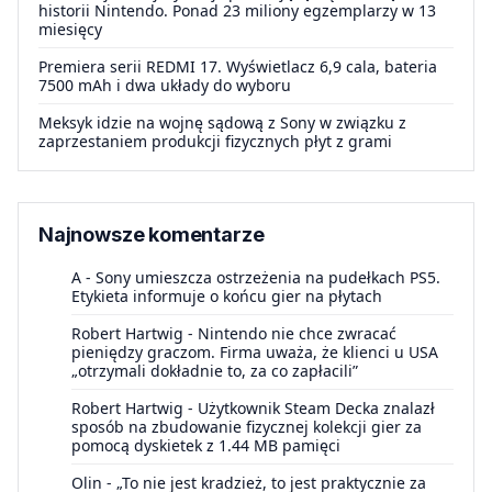
historii Nintendo. Ponad 23 miliony egzemplarzy w 13
miesięcy
Premiera serii REDMI 17. Wyświetlacz 6,9 cala, bateria
7500 mAh i dwa układy do wyboru
Meksyk idzie na wojnę sądową z Sony w związku z
zaprzestaniem produkcji fizycznych płyt z grami
Najnowsze komentarze
A
-
Sony umieszcza ostrzeżenia na pudełkach PS5.
Etykieta informuje o końcu gier na płytach
Robert Hartwig
-
Nintendo nie chce zwracać
pieniędzy graczom. Firma uważa, że klienci u USA
„otrzymali dokładnie to, za co zapłacili”
Robert Hartwig
-
Użytkownik Steam Decka znalazł
sposób na zbudowanie fizycznej kolekcji gier za
pomocą dyskietek z 1.44 MB pamięci
Olin
-
„To nie jest kradzież, to jest praktycznie za