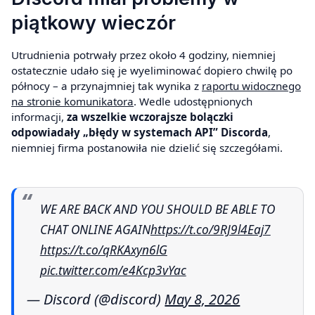
piątkowy wieczór
Utrudnienia potrwały przez około 4 godziny, niemniej
ostatecznie udało się je wyeliminować dopiero chwilę po
północy – a przynajmniej tak wynika z
raportu widocznego
na stronie komunikatora
. Wedle udostępnionych
informacji,
za wszelkie wczorajsze bolączki
odpowiadały „błędy w systemach API”
Discorda
,
niemniej firma postanowiła nie dzielić się szczegółami.
WE ARE BACK AND YOU SHOULD BE ABLE TO
CHAT ONLINE AGAIN
https://t.co/9RJ9l4Eaj7
https://t.co/qRKAxyn6lG
pic.twitter.com/e4Kcp3vYac
— Discord (@discord)
May 8, 2026