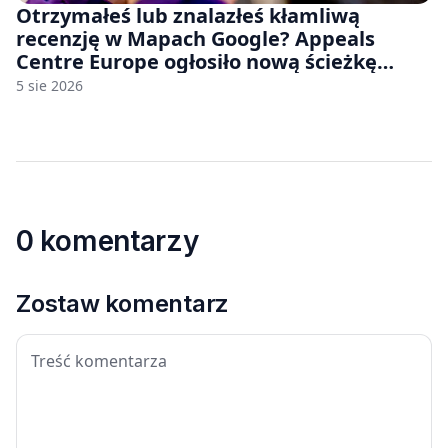
Otrzymałeś lub znalazłeś kłamliwą
recenzję w Mapach Google? Appeals
Centre Europe ogłosiło nową ścieżkę
odwoławczą dla firm i konsumentów
5 sie 2026
0 komentarzy
Zostaw komentarz