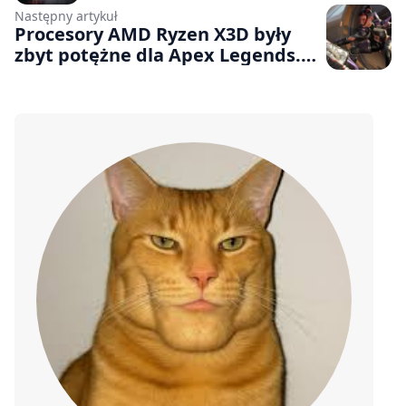
Następny artykuł
Procesory AMD Ryzen X3D były
zbyt potężne dla Apex Legends.
Twórcy gry wypuścili łatkę, która
naprawia fizykę