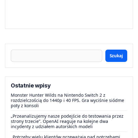
Szukaj
Ostatnie wpisy
Monster Hunter Wilds na Nintendo Switch 2 z
rozdzielczością do 1440p i 40 FPS. Gra wyciśnie siódme
poty z konsoli
„Przeanalizujemy nasze podejście do testowania przez
strony trzecie”. OpenAI reaguje na kolejne dwa
incydenty z udziałem autorskich modeli
„Potrzeby wielu klientów przeważają nad potrzebami