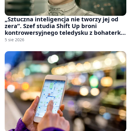
„Sztuczna inteligencja nie tworzy jej od
zera”. Szef studia Shift Up broni
kontrowersyjnego teledysku z bohaterką
Stellar Blade: Blood Rain
5 sie 2026