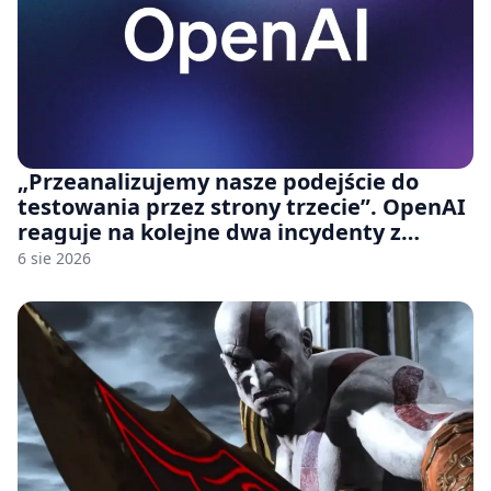
„Przeanalizujemy nasze podejście do
testowania przez strony trzecie”. OpenAI
reaguje na kolejne dwa incydenty z
udziałem autorskich modeli
6 sie 2026