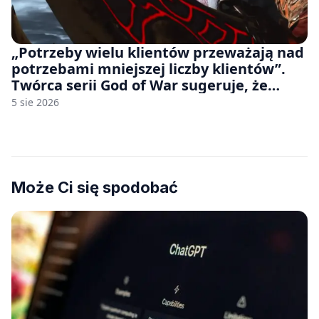
„Potrzeby wielu klientów przeważają nad
potrzebami mniejszej liczby klientów”.
Twórca serii God of War sugeruje, że
rozumie, dlaczego Sony rezygnuje z gier
5 sie 2026
na płytach
Może Ci się spodobać