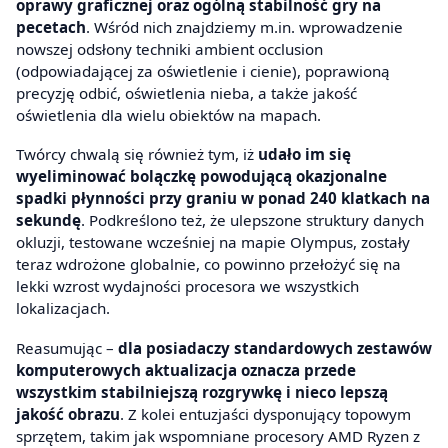
oprawy graficznej oraz ogólną stabilność gry na
pecetach
. Wśród nich znajdziemy m.in. wprowadzenie
nowszej odsłony techniki ambient occlusion
(odpowiadającej za oświetlenie i cienie), poprawioną
precyzję odbić, oświetlenia nieba, a także jakość
oświetlenia dla wielu obiektów na mapach.
Twórcy chwalą się również tym, iż
udało im się
wyeliminować bolączkę powodującą okazjonalne
spadki płynności przy graniu w ponad 240 klatkach na
sekundę
. Podkreślono też, że ulepszone struktury danych
okluzji, testowane wcześniej na mapie Olympus, zostały
teraz wdrożone globalnie, co powinno przełożyć się na
lekki wzrost wydajności procesora we wszystkich
lokalizacjach.
Reasumując –
dla posiadaczy standardowych zestawów
komputerowych aktualizacja oznacza przede
wszystkim stabilniejszą rozgrywkę i nieco lepszą
jakość obrazu
. Z kolei entuzjaści dysponujący topowym
sprzętem, takim jak wspomniane procesory AMD Ryzen z