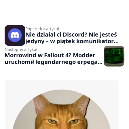
Poprzedni artykuł
Nie działał ci Discord? Nie jesteś
jedyny – w piątek komunikator
borykał się z problemami
Następny artykuł
Morrowind w Fallout 4? Modder
uruchomił legendarnego erpega
na ekranie Pip-Boy’a