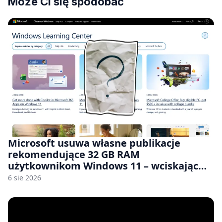
Może Ci się spodobać
Microsoft usuwa własne publikacje
rekomendujące 32 GB RAM
użytkownikom Windows 11 – wciskając
nam przy tym komputery z 8 GB RAM po
6 sie 2026
zawyżonych cenach