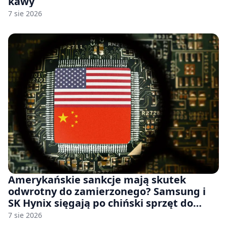
kawy
7 sie 2026
Amerykańskie sankcje mają skutek
odwrotny do zamierzonego? Samsung i
SK Hynix sięgają po chiński sprzęt do
fabryk chipów
7 sie 2026