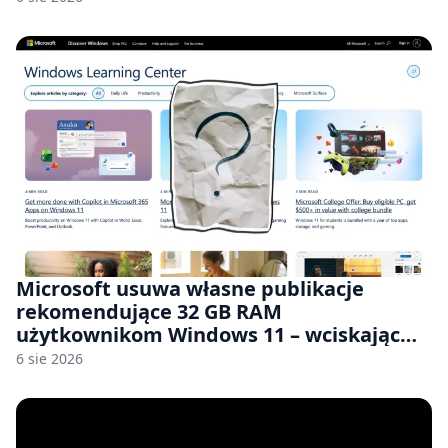
Microsoft usuwa własne publikacje
rekomendujące 32 GB RAM
użytkownikom Windows 11 – wciskając
nam przy tym komputery z 8 GB RAM po
6 sie 2026
zawyżonych cenach