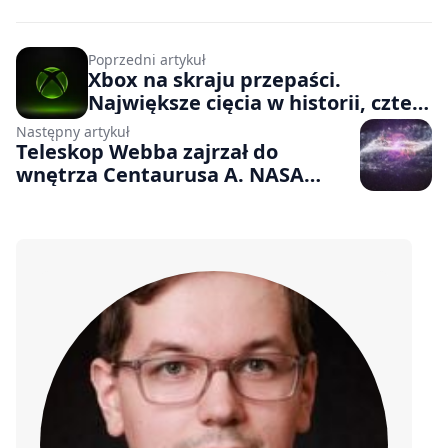
Poprzedni artykuł
Xbox na skraju przepaści.
Największe cięcia w historii, cztery
studia wypadają z firmy.
Następny artykuł
Olbrzymia restrukturyzacja u
Teleskop Webba zajrzał do
konkurenta PlayStation
wnętrza Centaurusa A. NASA
pokazała niezwykły obraz
galaktyki ukształtowanej przez
kosmiczne zderzenie