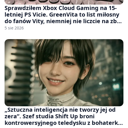
Sprawdziłem Xbox Cloud Gaming na 15-
letniej PS Vicie. GreenVita to list miłosny
do fanów Vity, niemniej nie liczcie na zbyt
wiele [FELIETON]
5 sie 2026
„Sztuczna inteligencja nie tworzy jej od
zera”. Szef studia Shift Up broni
kontrowersyjnego teledysku z bohaterką