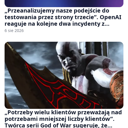
„Przeanalizujemy nasze podejście do
testowania przez strony trzecie”. OpenAI
reaguje na kolejne dwa incydenty z
udziałem autorskich modeli
6 sie 2026
„Potrzeby wielu klientów przeważają nad
potrzebami mniejszej liczby klientów”.
Twórca serii God of War sugeruje, że