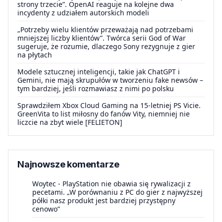
strony trzecie”. OpenAI reaguje na kolejne dwa
incydenty z udziałem autorskich modeli
„Potrzeby wielu klientów przeważają nad potrzebami
mniejszej liczby klientów”. Twórca serii God of War
sugeruje, że rozumie, dlaczego Sony rezygnuje z gier
na płytach
Modele sztucznej inteligencji, takie jak ChatGPT i
Gemini, nie mają skrupułów w tworzeniu fake newsów –
tym bardziej, jeśli rozmawiasz z nimi po polsku
Sprawdziłem Xbox Cloud Gaming na 15-letniej PS Vicie.
GreenVita to list miłosny do fanów Vity, niemniej nie
liczcie na zbyt wiele [FELIETON]
Najnowsze komentarze
Woytec
-
PlayStation nie obawia się rywalizacji z
pecetami. „W porównaniu z PC do gier z najwyższej
półki nasz produkt jest bardziej przystępny
cenowo”