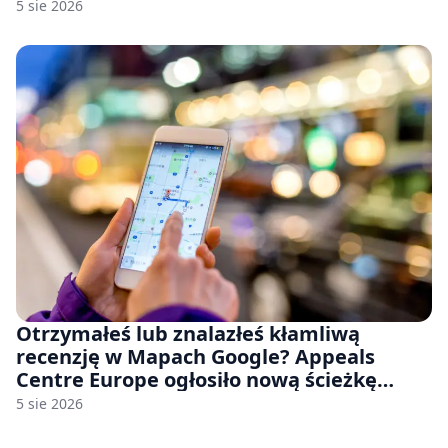
Stellar Blade: Blood Rain
5 sie 2026
Otrzymałeś lub znalazłeś kłamliwą
recenzję w Mapach Google? Appeals
Centre Europe ogłosiło nową ścieżkę
odwoławczą dla firm i konsumentów
5 sie 2026