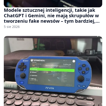
Modele sztucznej inteligencji, takie jak
ChatGPT i Gemini, nie mają skrupułów w
tworzeniu fake newsów – tym bardziej,
jeśli rozmawiasz z nimi po polsku
5 sie 2026