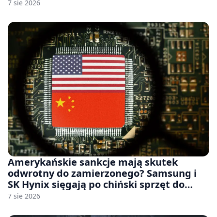
7 sie 2026
Amerykańskie sankcje mają skutek
odwrotny do zamierzonego? Samsung i
SK Hynix sięgają po chiński sprzęt do
fabryk chipów
7 sie 2026