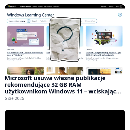
Microsoft usuwa własne publikacje
rekomendujące 32 GB RAM
użytkownikom Windows 11 – wciskając
nam przy tym komputery z 8 GB RAM po
6 sie 2026
zawyżonych cenach