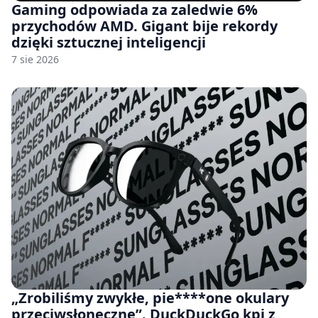
Gaming odpowiada za zaledwie 6%
przychodów AMD. Gigant bije rekordy
dzięki sztucznej inteligencji
7 sie 2026
„Zrobiliśmy zwykłe, pie****one okulary
przeciwsłoneczne”. DuckDuckGo kpi z