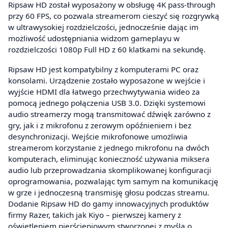
Ripsaw HD został wyposażony w obsługę 4K pass-through
przy 60 FPS, co pozwala streamerom cieszyć się rozgrywką
w ultrawysokiej rozdzielczości, jednocześnie dając im
możliwość udostępniania widzom gameplayu w
rozdzielczości 1080p Full HD z 60 klatkami na sekundę.
Ripsaw HD jest kompatybilny z komputerami PC oraz
konsolami. Urządzenie zostało wyposażone w wejście i
wyjście HDMI dla łatwego przechwytywania wideo za
pomocą jednego połączenia USB 3.0. Dzięki systemowi
audio streamerzy mogą transmitować dźwięk zarówno z
gry, jak i z mikrofonu z zerowym opóźnieniem i bez
desynchronizacji. Wejście mikrofonowe umożliwia
streamerom korzystanie z jednego mikrofonu na dwóch
komputerach, eliminując konieczność używania miksera
audio lub przeprowadzania skomplikowanej konfiguracji
oprogramowania, pozwalając tym samym na komunikację
w grze i jednoczesną transmisję głosu podczas streamu.
Dodanie Ripsaw HD do gamy innowacyjnych produktów
firmy Razer, takich jak Kiyo – pierwszej kamery z
oświetleniem pierścieniowym stworzonej z myślą o