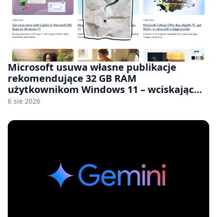
Microsoft usuwa własne publikacje
rekomendujące 32 GB RAM
użytkownikom Windows 11 – wciskając
nam przy tym komputery z 8 GB RAM po
6 sie 2026
zawyżonych cenach