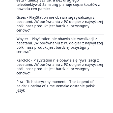
eettt
-
Galaxy S27 Ultra bez drugiego
teleobiektywu? Samsung planuje cięcia kosztów z
powodu cen pamięci
Grześ
-
PlayStation nie obawia się rywalizacji z
pecetami. „W porównaniu z PC do gier z najwyższej
półki nasz produkt jest bardziej przystępny
cenowo”
Woytec
-
PlayStation nie obawia się rywalizacji z
pecetami. „W porównaniu z PC do gier z najwyższej
półki nasz produkt jest bardziej przystępny
cenowo”
Karololo
-
PlayStation nie obawia się rywalizacji z
pecetami. „W porównaniu z PC do gier z najwyższej
półki nasz produkt jest bardziej przystępny
cenowo”
Pika
-
To historyczny moment – The Legend of
Zelda: Ocarina of Time Remake dostanie polski
język