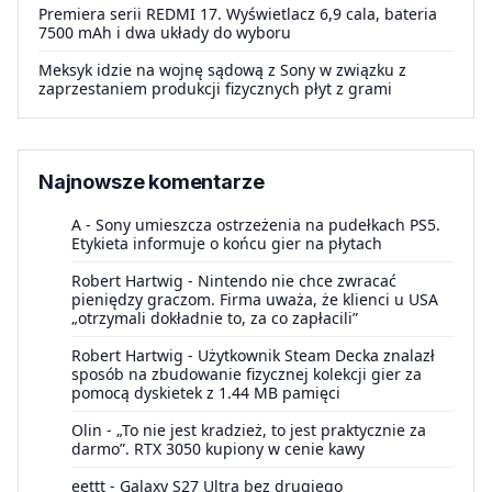
Premiera serii REDMI 17. Wyświetlacz 6,9 cala, bateria
7500 mAh i dwa układy do wyboru
Meksyk idzie na wojnę sądową z Sony w związku z
zaprzestaniem produkcji fizycznych płyt z grami
Najnowsze komentarze
A
-
Sony umieszcza ostrzeżenia na pudełkach PS5.
Etykieta informuje o końcu gier na płytach
Robert Hartwig
-
Nintendo nie chce zwracać
pieniędzy graczom. Firma uważa, że klienci u USA
„otrzymali dokładnie to, za co zapłacili”
Robert Hartwig
-
Użytkownik Steam Decka znalazł
sposób na zbudowanie fizycznej kolekcji gier za
pomocą dyskietek z 1.44 MB pamięci
Olin
-
„To nie jest kradzież, to jest praktycznie za
darmo”. RTX 3050 kupiony w cenie kawy
eettt
-
Galaxy S27 Ultra bez drugiego