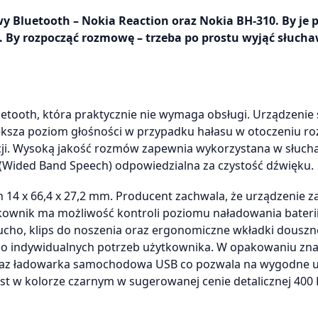
 Bluetooth – Nokia Reaction oraz Nokia BH-310. By je p
. By rozpocząć rozmowę – trzeba po prostu wyjąć słucha
etooth, która praktycznie nie wymaga obsługi. Urządzenie
większa poziom głośności w przypadku hałasu w otoczeniu r
acji. Wysoką jakość rozmów zapewnia wykorzystana w słuch
Wided Band Speech) odpowiedzialna za czystość dźwięku.
 14 x 66,4 x 27,2 mm. Producent zachwala, że urządzenie 
kownik ma możliwość kontroli poziomu naładowania baterii,
cho, klips do noszenia oraz ergonomiczne wkładki douszn
o indywidualnych potrzeb użytkownika. W opakowaniu znaj
a oraz ładowarka samochodowa USB co pozwala na wygodne 
st w kolorze czarnym w sugerowanej cenie detalicznej 400 