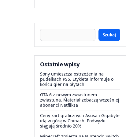
Szukaj
Ostatnie wpisy
Sony umieszcza ostrzeżenia na
pudełkach PS5. Etykieta informuje o
końcu gier na płytach
GTA 6 z nowym zwiastunem…
zwiastuna. Materiał zobaczą wcześniej
abonenci Netfliksa
Ceny kart graficznych Asusa i Gigabyte
idą w górę w Chinach. Podwyżki
sięgają średnio 20%
Minecraft zmierza na Nintendo Switch