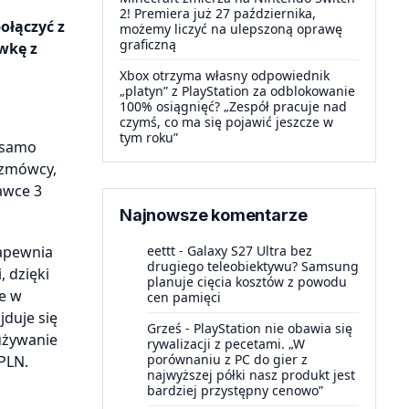
2! Premiera już 27 października,
ołączyć z
możemy liczyć na ulepszoną oprawę
graficzną
wkę z
Xbox otrzyma własny odpowiednik
„platyn” z PlayStation za odblokowanie
100% osiągnięć? „Zespół pracuje nad
czymś, co ma się pojawić jeszcze w
tym roku”
 samo
ozmówcy,
awce 3
Najnowsze komentarze
zapewnia
eettt
-
Galaxy S27 Ultra bez
drugiego teleobiektywu? Samsung
 dzięki
planuje cięcia kosztów z powodu
e w
cen pamięci
duje się
Grześ
-
PlayStation nie obawia się
używanie
rywalizacji z pecetami. „W
porównaniu z PC do gier z
PLN.
najwyższej półki nasz produkt jest
bardziej przystępny cenowo”