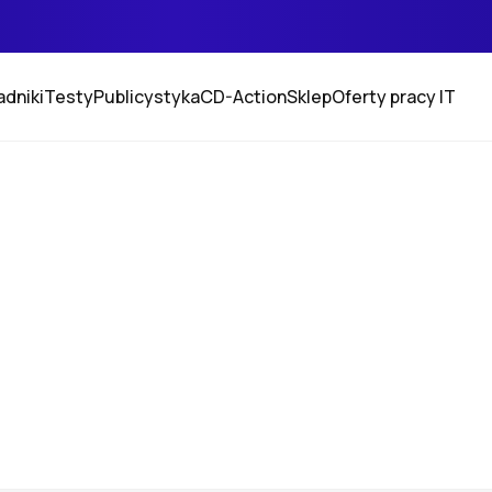
adniki
Testy
Publicystyka
CD-Action
Sklep
Oferty pracy IT