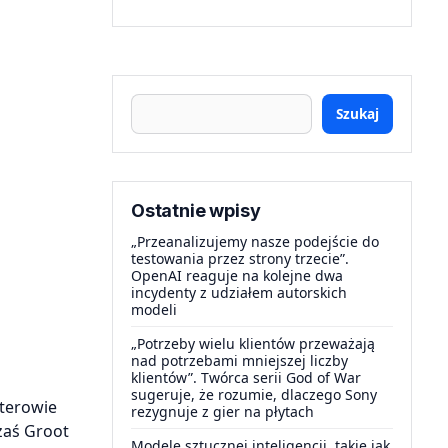
Szukaj
Ostatnie wpisy
„Przeanalizujemy nasze podejście do
testowania przez strony trzecie”.
OpenAI reaguje na kolejne dwa
incydenty z udziałem autorskich
modeli
„Potrzeby wielu klientów przeważają
nad potrzebami mniejszej liczby
klientów”. Twórca serii God of War
sugeruje, że rozumie, dlaczego Sony
aterowie
rezygnuje z gier na płytach
zaś Groot
Modele sztucznej inteligencji, takie jak