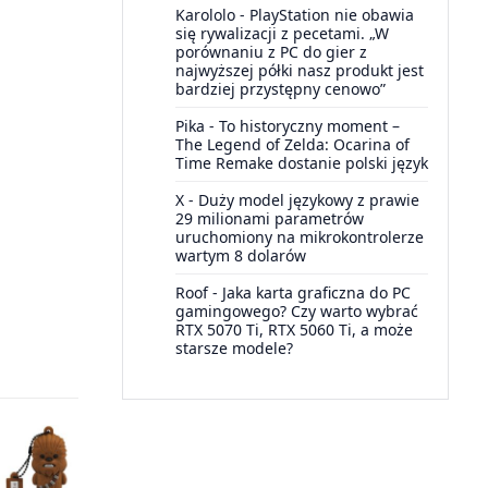
Karololo
-
PlayStation nie obawia
się rywalizacji z pecetami. „W
porównaniu z PC do gier z
najwyższej półki nasz produkt jest
bardziej przystępny cenowo”
Pika
-
To historyczny moment –
The Legend of Zelda: Ocarina of
Time Remake dostanie polski język
X
-
Duży model językowy z prawie
29 milionami parametrów
uruchomiony na mikrokontrolerze
wartym 8 dolarów
Roof
-
Jaka karta graficzna do PC
gamingowego? Czy warto wybrać
RTX 5070 Ti, RTX 5060 Ti, a może
starsze modele?