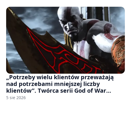
„Potrzeby wielu klientów przeważają
nad potrzebami mniejszej liczby
klientów”. Twórca serii God of War
sugeruje, że rozumie, dlaczego Sony
5 sie 2026
rezygnuje z gier na płytach