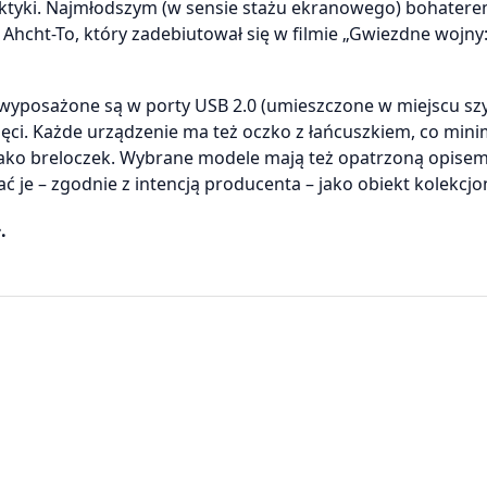
aktyki. Najmłodszym (w sensie stażu ekranowego) bohaterem
 Ahcht-To, który zadebiutował się w filmie „Gwiezdne wojny:
i wyposażone są w porty USB 2.0 (umieszczone w miejscu szy
ęci. Każde urządzenie ma też oczko z łańcuszkiem, co mini
 jako breloczek. Wybrane modele mają też opatrzoną opise
je – zgodnie z intencją producenta – jako obiekt kolekcjo
.