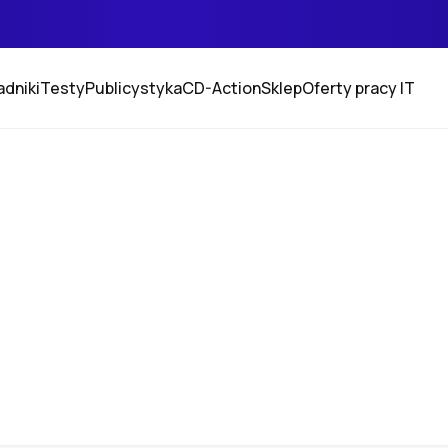
adniki
Testy
Publicystyka
CD-Action
Sklep
Oferty pracy IT