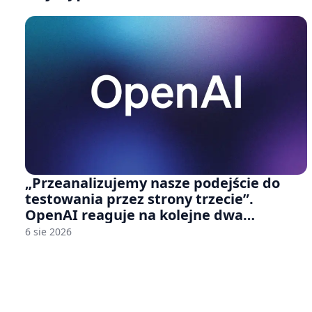
„Przeanalizujemy nasze podejście do
testowania przez strony trzecie”.
OpenAI reaguje na kolejne dwa
incydenty z udziałem autorskich modeli
6 sie 2026