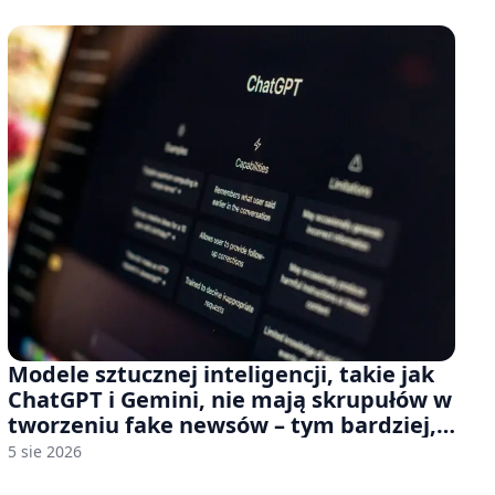
Modele sztucznej inteligencji, takie jak
ChatGPT i Gemini, nie mają skrupułów w
tworzeniu fake newsów – tym bardziej,
jeśli rozmawiasz z nimi po polsku
5 sie 2026