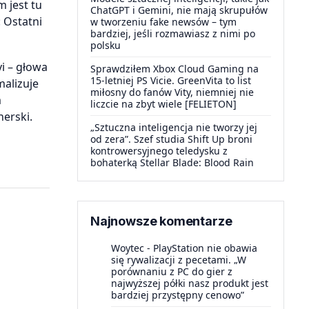
 jest tu
ChatGPT i Gemini, nie mają skrupułów
 Ostatni
w tworzeniu fake newsów – tym
bardziej, jeśli rozmawiasz z nimi po
polsku
i – głowa
Sprawdziłem Xbox Cloud Gaming na
15-letniej PS Vicie. GreenVita to list
malizuje
miłosny do fanów Vity, niemniej nie
m
liczcie na zbyt wiele [FELIETON]
nerski.
„Sztuczna inteligencja nie tworzy jej
od zera”. Szef studia Shift Up broni
kontrowersyjnego teledysku z
bohaterką Stellar Blade: Blood Rain
Najnowsze komentarze
Woytec
-
PlayStation nie obawia
się rywalizacji z pecetami. „W
porównaniu z PC do gier z
najwyższej półki nasz produkt jest
bardziej przystępny cenowo”