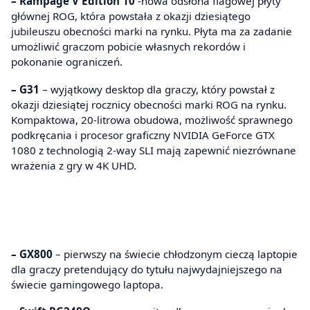
– Rampage V Edition 10
-nowa odsłona flagowej płyty
głównej ROG, która powstała z okazji dziesiątego
jubileuszu obecności marki na rynku. Płyta ma za zadanie
umożliwić graczom pobicie własnych rekordów i
pokonanie ograniczeń.
– G31
– wyjątkowy desktop dla graczy, który powstał z
okazji dziesiątej rocznicy obecności marki ROG na rynku.
Kompaktowa, 20-litrowa obudowa, możliwość sprawnego
podkręcania i procesor graficzny NVIDIA GeForce GTX
1080 z technologią 2-way SLI mają zapewnić niezrównane
wrażenia z gry w 4K UHD.
– GX800
– pierwszy na świecie chłodzonym cieczą laptopie
dla graczy pretendujący do tytułu najwydajniejszego na
świecie gamingowego laptopa.