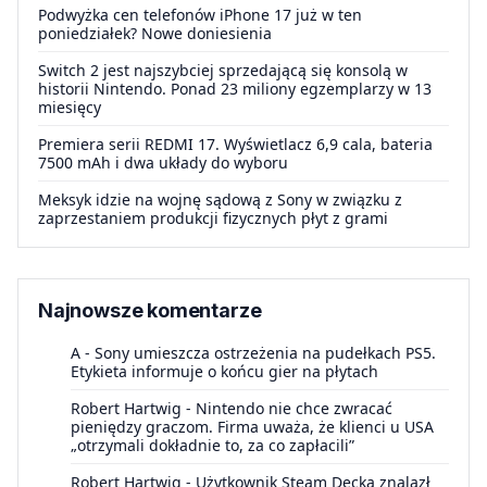
Podwyżka cen telefonów iPhone 17 już w ten
poniedziałek? Nowe doniesienia
Switch 2 jest najszybciej sprzedającą się konsolą w
historii Nintendo. Ponad 23 miliony egzemplarzy w 13
miesięcy
Premiera serii REDMI 17. Wyświetlacz 6,9 cala, bateria
7500 mAh i dwa układy do wyboru
Meksyk idzie na wojnę sądową z Sony w związku z
zaprzestaniem produkcji fizycznych płyt z grami
Najnowsze komentarze
A
-
Sony umieszcza ostrzeżenia na pudełkach PS5.
Etykieta informuje o końcu gier na płytach
Robert Hartwig
-
Nintendo nie chce zwracać
pieniędzy graczom. Firma uważa, że klienci u USA
„otrzymali dokładnie to, za co zapłacili”
Robert Hartwig
-
Użytkownik Steam Decka znalazł