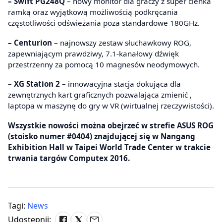
– Swift PG248Q
– nowy monitor dla graczy z super cienka
ramką oraz wyjątkową możliwością podkręcania
częstotliwości odświeżania poza standardowe 180GHz.
– Centurion
– najnowszy zestaw słuchawkowy ROG,
zapewniającym prawdziwy, 7.1-kanałowy dźwięk
przestrzenny za pomocą 10 magnesów neodymowych.
– XG Station 2
– innowacyjna stacja dokująca dla
zewnętrznych kart graficznych pozwalająca zmienić ,
laptopa w maszynę do gry w VR (wirtualnej rzeczywistości).
Wszystkie nowości można obejrzeć w strefie ASUS ROG
(stoisko numer #0404) znajdującej się w Nangang
Exhibition Hall w Taipei World Trade Center w trakcie
trwania targów Computex 2016.
Tagi:
News
Udostępnij: