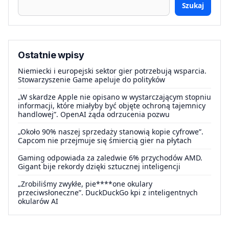
Szukaj
Ostatnie wpisy
Niemiecki i europejski sektor gier potrzebują wsparcia.
Stowarzyszenie Game apeluje do polityków
„W skardze Apple nie opisano w wystarczającym stopniu
informacji, które miałyby być objęte ochroną tajemnicy
handlowej”. OpenAI żąda odrzucenia pozwu
„Około 90% naszej sprzedaży stanowią kopie cyfrowe”.
Capcom nie przejmuje się śmiercią gier na płytach
Gaming odpowiada za zaledwie 6% przychodów AMD.
Gigant bije rekordy dzięki sztucznej inteligencji
„Zrobiliśmy zwykłe, pie****one okulary
przeciwsłoneczne”. DuckDuckGo kpi z inteligentnych
okularów AI