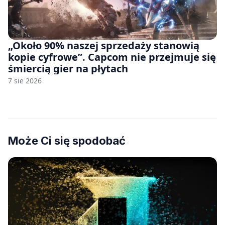
„Około 90% naszej sprzedaży stanowią
kopie cyfrowe”. Capcom nie przejmuje się
śmiercią gier na płytach
7 sie 2026
Może Ci się spodobać