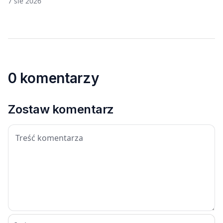
japońskich gier i anime
7 sie 2026
0 komentarzy
Zostaw komentarz