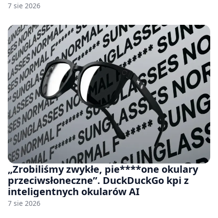
7 sie 2026
„Zrobiliśmy zwykłe, pie****one okulary
przeciwsłoneczne”. DuckDuckGo kpi z
inteligentnych okularów AI
7 sie 2026