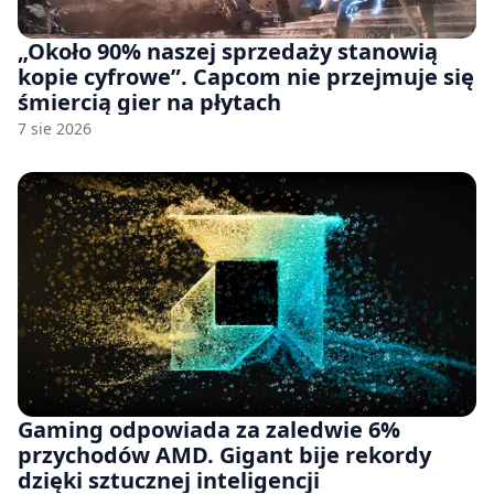
„Około 90% naszej sprzedaży stanowią
kopie cyfrowe”. Capcom nie przejmuje się
śmiercią gier na płytach
7 sie 2026
Gaming odpowiada za zaledwie 6%
przychodów AMD. Gigant bije rekordy
dzięki sztucznej inteligencji