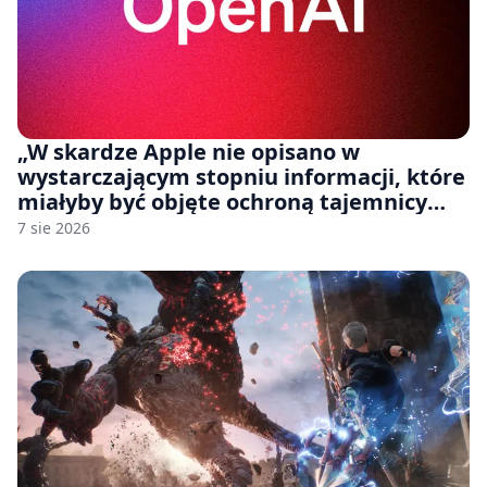
„W skardze Apple nie opisano w
wystarczającym stopniu informacji, które
miałyby być objęte ochroną tajemnicy
handlowej”. OpenAI żąda odrzucenia
7 sie 2026
pozwu