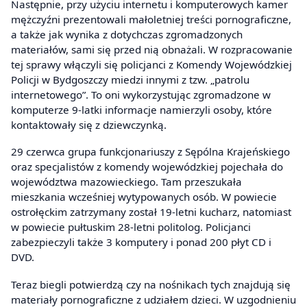
Następnie, przy użyciu internetu i komputerowych kamer
mężczyźni prezentowali małoletniej treści pornograficzne,
a także jak wynika z dotychczas zgromadzonych
materiałów, sami się przed nią obnażali. W rozpracowanie
tej sprawy włączyli się policjanci z Komendy Wojewódzkiej
Policji w Bydgoszczy miedzi innymi z tzw. „patrolu
internetowego”. To oni wykorzystując zgromadzone w
komputerze 9-latki informacje namierzyli osoby, które
kontaktowały się z dziewczynką.
29 czerwca grupa funkcjonariuszy z Sępólna Krajeńskiego
oraz specjalistów z komendy wojewódzkiej pojechała do
województwa mazowieckiego. Tam przeszukała
mieszkania wcześniej wytypowanych osób. W powiecie
ostrołęckim zatrzymany został 19-letni kucharz, natomiast
w powiecie pułtuskim 28-letni politolog. Policjanci
zabezpieczyli także 3 komputery i ponad 200 płyt CD i
DVD.
Teraz biegli potwierdzą czy na nośnikach tych znajdują się
materiały pornograficzne z udziałem dzieci. W uzgodnieniu