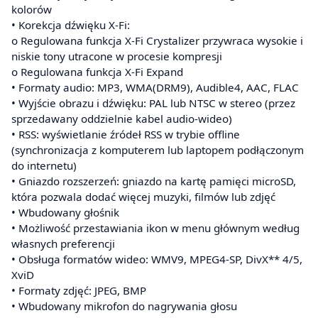
kolorów
• Korekcja dźwięku X-Fi:
o Regulowana funkcja X-Fi Crystalizer przywraca wysokie i
niskie tony utracone w procesie kompresji
o Regulowana funkcja X-Fi Expand
• Formaty audio: MP3, WMA(DRM9), Audible4, AAC, FLAC
• Wyjście obrazu i dźwięku: PAL lub NTSC w stereo (przez
sprzedawany oddzielnie kabel audio-wideo)
• RSS: wyświetlanie źródeł RSS w trybie offline
(synchronizacja z komputerem lub laptopem podłączonym
do internetu)
• Gniazdo rozszerzeń: gniazdo na kartę pamięci microSD,
która pozwala dodać więcej muzyki, filmów lub zdjęć
• Wbudowany głośnik
• Możliwość przestawiania ikon w menu głównym według
własnych preferencji
• Obsługa formatów wideo: WMV9, MPEG4-SP, DivX** 4/5,
XviD
• Formaty zdjęć: JPEG, BMP
• Wbudowany mikrofon do nagrywania głosu