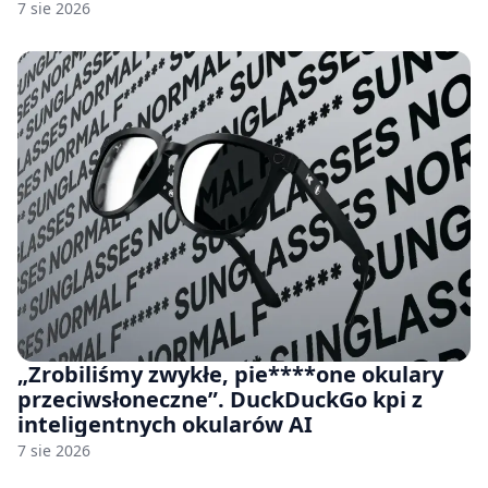
7 sie 2026
„Zrobiliśmy zwykłe, pie****one okulary
przeciwsłoneczne”. DuckDuckGo kpi z
inteligentnych okularów AI
7 sie 2026