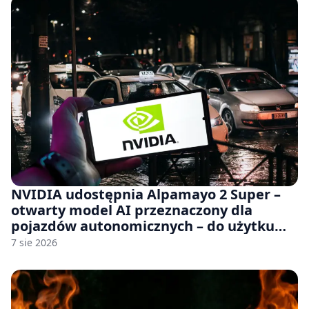
NVIDIA udostępnia Alpamayo 2 Super –
otwarty model AI przeznaczony dla
pojazdów autonomicznych – do użytku
komercyjnego
7 sie 2026