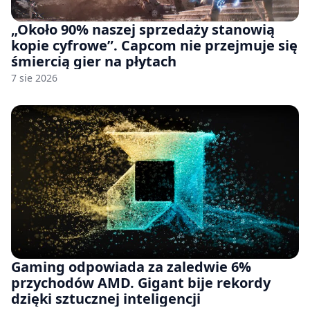
„Około 90% naszej sprzedaży stanowią
kopie cyfrowe”. Capcom nie przejmuje się
śmiercią gier na płytach
7 sie 2026
Gaming odpowiada za zaledwie 6%
przychodów AMD. Gigant bije rekordy
dzięki sztucznej inteligencji