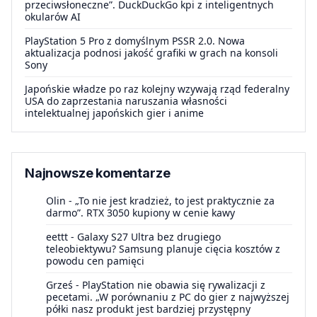
przeciwsłoneczne”. DuckDuckGo kpi z inteligentnych
okularów AI
PlayStation 5 Pro z domyślnym PSSR 2.0. Nowa
aktualizacja podnosi jakość grafiki w grach na konsoli
Sony
Japońskie władze po raz kolejny wzywają rząd federalny
USA do zaprzestania naruszania własności
intelektualnej japońskich gier i anime
Najnowsze komentarze
Olin
-
„To nie jest kradzież, to jest praktycznie za
darmo”. RTX 3050 kupiony w cenie kawy
eettt
-
Galaxy S27 Ultra bez drugiego
teleobiektywu? Samsung planuje cięcia kosztów z
powodu cen pamięci
Grześ
-
PlayStation nie obawia się rywalizacji z
pecetami. „W porównaniu z PC do gier z najwyższej
półki nasz produkt jest bardziej przystępny