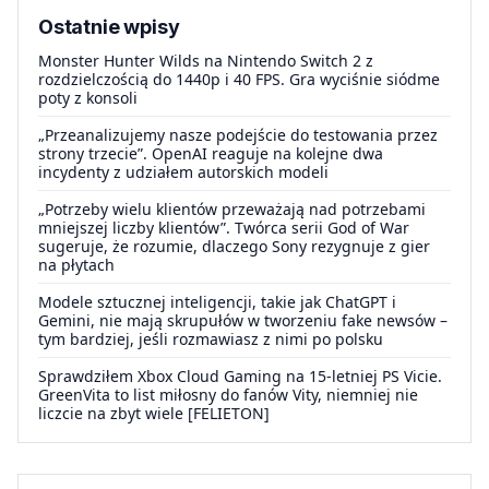
Ostatnie wpisy
Monster Hunter Wilds na Nintendo Switch 2 z
rozdzielczością do 1440p i 40 FPS. Gra wyciśnie siódme
poty z konsoli
„Przeanalizujemy nasze podejście do testowania przez
strony trzecie”. OpenAI reaguje na kolejne dwa
incydenty z udziałem autorskich modeli
„Potrzeby wielu klientów przeważają nad potrzebami
mniejszej liczby klientów”. Twórca serii God of War
sugeruje, że rozumie, dlaczego Sony rezygnuje z gier
na płytach
Modele sztucznej inteligencji, takie jak ChatGPT i
Gemini, nie mają skrupułów w tworzeniu fake newsów –
tym bardziej, jeśli rozmawiasz z nimi po polsku
Sprawdziłem Xbox Cloud Gaming na 15-letniej PS Vicie.
GreenVita to list miłosny do fanów Vity, niemniej nie
liczcie na zbyt wiele [FELIETON]