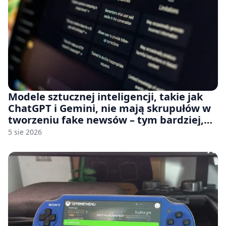
Modele sztucznej inteligencji, takie jak
ChatGPT i Gemini, nie mają skrupułów w
tworzeniu fake newsów – tym bardziej,
jeśli rozmawiasz z nimi po polsku
5 sie 2026