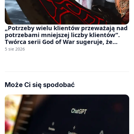
„Potrzeby wielu klientów przeważają nad
potrzebami mniejszej liczby klientów”.
Twórca serii God of War sugeruje, że
rozumie, dlaczego Sony rezygnuje z gier
5 sie 2026
na płytach
Może Ci się spodobać