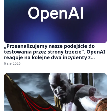
„Przeanalizujemy nasze podejście do
testowania przez strony trzecie”. OpenAI
reaguje na kolejne dwa incydenty z
udziałem autorskich modeli
6 sie 2026