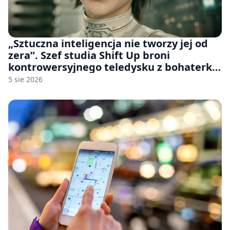
„Sztuczna inteligencja nie tworzy jej od
zera”. Szef studia Shift Up broni
kontrowersyjnego teledysku z bohaterką
Stellar Blade: Blood Rain
5 sie 2026