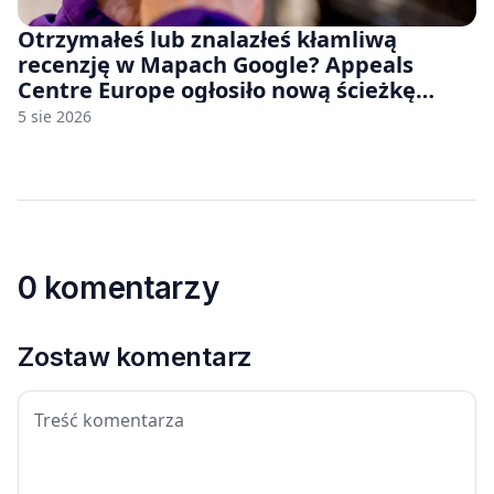
Otrzymałeś lub znalazłeś kłamliwą
recenzję w Mapach Google? Appeals
Centre Europe ogłosiło nową ścieżkę
odwoławczą dla firm i konsumentów
5 sie 2026
0 komentarzy
Zostaw komentarz