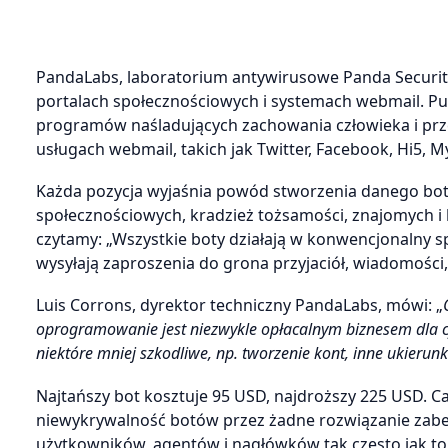
PandaLabs, laboratorium antywirusowe Panda Security
portalach społecznościowych i systemach webmail. Pu
programów naśladujących zachowania człowieka i prz
usługach webmail, takich jak Twitter, Facebook, Hi5, 
Każda pozycja wyjaśnia powód stworzenia danego bot
społecznościowych, kradzież tożsamości, znajomych i
czytamy: „Wszystkie boty działają w konwencjonalny s
wysyłają zaproszenia do grona przyjaciół, wiadomości
Luis Corrons, dyrektor techniczny PandaLabs, mówi: „
oprogramowanie jest niezwykle opłacalnym biznesem dla c
niektóre mniej szkodliwe, np. tworzenie kont, inne ukierun
Najtańszy bot kosztuje 95 USD, najdroższy 225 USD. C
niewykrywalność botów przez żadne rozwiązanie zabez
użytkowników, agentów i nagłówków tak często jak to