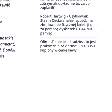
„otrzymali dokładnie to, za co
tawić
zapłacili”
Robert Hartwig
-
Użytkownik
Steam Decka znalazł sposób na
we
zbudowanie fizycznej kolekcji gier
za pomocą dyskietek z 1.44 MB
pamięci
ie takie
Olin
-
„To nie jest kradzież, to jest
pamiętać,
praktycznie za darmo”. RTX 3050
ić. Dopóki
kupiony w cenie kawy
uis