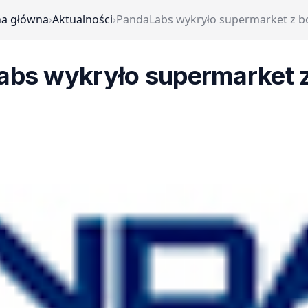
na główna
›
Aktualności
›
PandaLabs wykryło supermarket z b
abs wykryło supermarket z