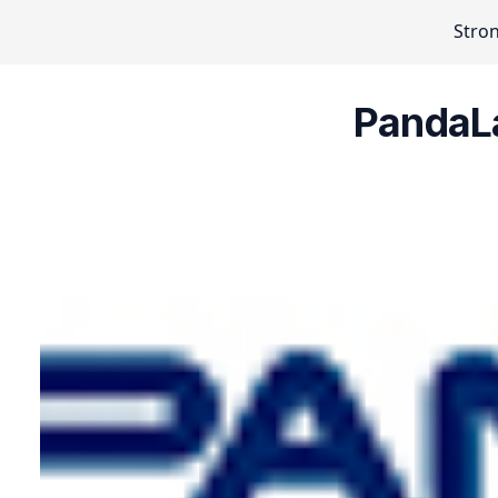
Stro
PandaL