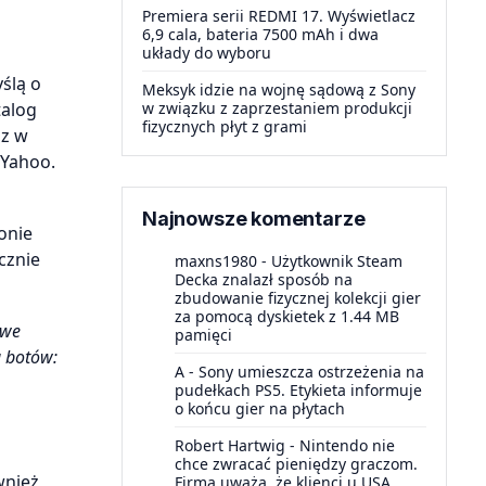
Premiera serii REDMI 17. Wyświetlacz
6,9 cala, bateria 7500 mAh i dwa
układy do wyboru
ślą o
Meksyk idzie na wojnę sądową z Sony
talog
w związku z zaprzestaniem produkcji
fizycznych płyt z grami
az w
 Yahoo.
Najnowsze komentarze
onie
cznie
maxns1980
-
Użytkownik Steam
Decka znalazł sposób na
zbudowanie fizycznej kolekcji gier
za pomocą dyskietek z 1.44 MB
iwe
pamięci
a botów:
A
-
Sony umieszcza ostrzeżenia na
pudełkach PS5. Etykieta informuje
o końcu gier na płytach
Robert Hartwig
-
Nintendo nie
chce zwracać pieniędzy graczom.
wnież
Firma uważa, że klienci u USA