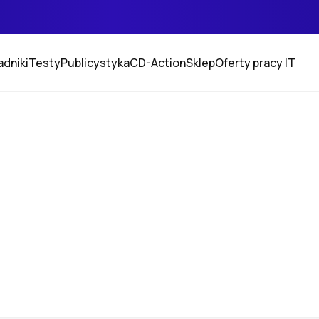
adniki
Testy
Publicystyka
CD-Action
Sklep
Oferty pracy IT