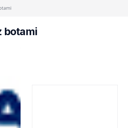
otami
 botami