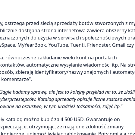
, ostrzega przed siecią sprzedaży botów stworzonych z my
blicznie dostępna strona internetowa zawiera obszerny ka
eznaczonych do użycia w serwisach społecznościowych or
MySpace, MyYearBook, YouTube, Tuenti, Friendster, Gmail czy
a: równoczesne zakładanie wielu kont na portalach
 kontaktów, automatyczne wysyłanie wiadomości itp. Na str
posób, zbierają identyfikatory/nazwy znajomych i automaty
, komentarze”.
Ciągle badamy sprawę, ale jest to kolejny przykład na to, że złośl
yberprzestępców. Katalog sprzedaży opisuje liczne zastosowani
kowane na oszustwo, w tym kradzież tożsamości, zdjęć itp.
”
ały katalog można kupić za 4 500 USD. Gwarantuje on
pieczające, utrzymując, że mają one zdolność zmiany
 konieczne, uniemożliwiając zablokowanie. Boty omijają ró