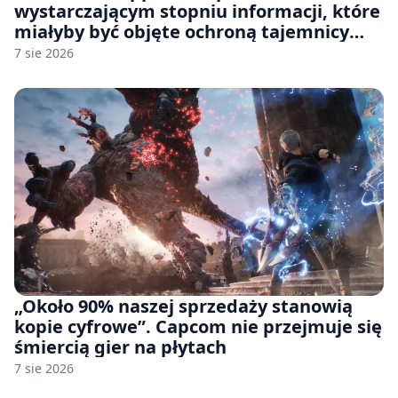
wystarczającym stopniu informacji, które
miałyby być objęte ochroną tajemnicy
handlowej”. OpenAI żąda odrzucenia
7 sie 2026
pozwu
„Około 90% naszej sprzedaży stanowią
kopie cyfrowe”. Capcom nie przejmuje się
śmiercią gier na płytach
7 sie 2026