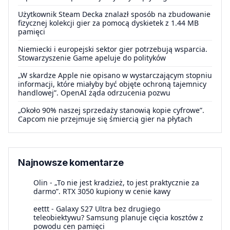
Użytkownik Steam Decka znalazł sposób na zbudowanie
fizycznej kolekcji gier za pomocą dyskietek z 1.44 MB
pamięci
Niemiecki i europejski sektor gier potrzebują wsparcia.
Stowarzyszenie Game apeluje do polityków
„W skardze Apple nie opisano w wystarczającym stopniu
informacji, które miałyby być objęte ochroną tajemnicy
handlowej”. OpenAI żąda odrzucenia pozwu
„Około 90% naszej sprzedaży stanowią kopie cyfrowe”.
Capcom nie przejmuje się śmiercią gier na płytach
Najnowsze komentarze
Olin
-
„To nie jest kradzież, to jest praktycznie za
darmo”. RTX 3050 kupiony w cenie kawy
eettt
-
Galaxy S27 Ultra bez drugiego
teleobiektywu? Samsung planuje cięcia kosztów z
powodu cen pamięci