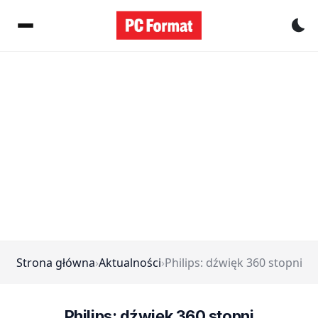
Pr
Strona główna
›
Aktualności
›
Philips: dźwięk 360 stopni
Philips: dźwięk 360 stopni