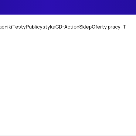
adniki
Testy
Publicystyka
CD-Action
Sklep
Oferty pracy IT