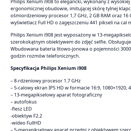
Philips Xenium i908 to elegancki, wykonany z wysokiej
ergonomicznej obudowie, imitującej skórę tylnej klapc
ośmiordzeniowy procesor 1,7 GHz, 2 GB RAM oraz 16 G
wyświetlacz Full HD o zagęszczeniu 441 pikseli na ca
Philips Xenium i908 jest wyposażony w 13-megapiksel
szerokokątnym obiektywem do zdjęć selfie. Obsługuje 
Wbudowana bateria litowo-jonowa o pojemności 3000
godzin rozmów telefonicznych.
Specyfikacja Philips Xenium i908
– 8-rdzeniowy procesor 1.7 GHz
– 5-calowy ekran IPS HD w formacie 16:9, 1080×1920, 4
– 13-megapikselowy aparat fotograficzny
– autofokus
-flesz LED
-obiektyw F2.2
-wideo FullHD
– 5-megapikselowy aparat przedni z obiektywem sze