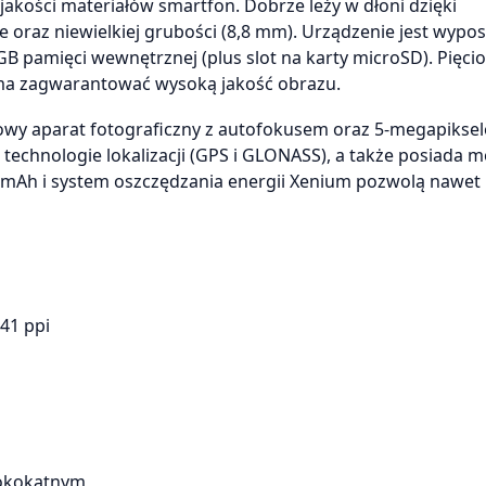
 jakości materiałów smartfon. Dobrze leży w dłoni dzięki
e oraz niewielkiej grubości (8,8 mm). Urządzenie jest wyp
B pamięci wewnętrznej (plus slot na karty microSD). Pięci
l ma zagwarantować wysoką jakość obrazu.
owy aparat fotograficzny z autofokusem oraz 5-megapikse
technologie lokalizacji (GPS i GLONASS), a także posiada m
mAh i system oszczędzania energii Xenium pozwolą nawet 
41 ppi
rokokątnym