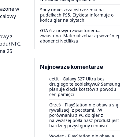
osażone w
Sony umieszcza ostrzeżenia na
pudełkach PS5. Etykieta informuje o
ocalowy
końcu gier na płytach
GTA 6 z nowym zwiastunem…
zwiastuna. Materiał zobaczą wcześniej
lowy z
abonenci Netfliksa
oduł NFC.
na 25
Najnowsze komentarze
eettt
-
Galaxy S27 Ultra bez
drugiego teleobiektywu? Samsung
planuje cięcia kosztów z powodu
cen pamięci
Grześ
-
PlayStation nie obawia się
rywalizacji z pecetami. „W
porównaniu z PC do gier z
najwyższej półki nasz produkt jest
bardziej przystępny cenowo”
Woytec
-
PlayStation nie obawia