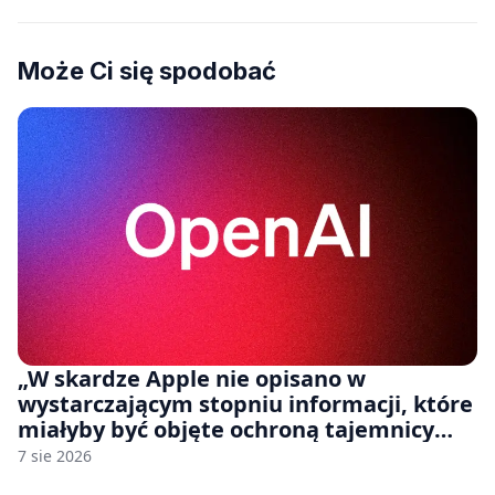
Może Ci się spodobać
„W skardze Apple nie opisano w
wystarczającym stopniu informacji, które
miałyby być objęte ochroną tajemnicy
handlowej”. OpenAI żąda odrzucenia
7 sie 2026
pozwu