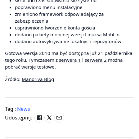
skrócono czas ładowania się systemu
poprawiono menu instalacyjne
zmieniono framework odpowiadający za
zabezpieczenia
usprawniono tworzenie konta gościa
dodano pakiety mobilnej wersji Linuksa MobLin
dodano autowykrywanie lokalnych repozytoriów
Gotowa wersja 2010 ma być dostępna już 21 października
tego roku. Tymczasem z
serwera 1
i
serwera 2
można
pobrać wersje testowe.
Źródło:
Mandriva Blog
Tagi:
News
Udostępnij: