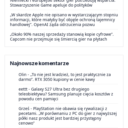
Niemiecki i europejski sektor gier potrzebują wsparcia.
Stowarzyszenie Game apeluje do polityków
„W skardze Apple nie opisano w wystarczającym stopniu
informacji, które miałyby być objęte ochroną tajemnicy
handlowej”. OpenAI żąda odrzucenia pozwu
„Około 90% naszej sprzedaży stanowią kopie cyfrowe”.
Capcom nie przejmuje się śmiercią gier na płytach
Najnowsze komentarze
Olin
-
„To nie jest kradzież, to jest praktycznie za
darmo”. RTX 3050 kupiony w cenie kawy
eettt
-
Galaxy S27 Ultra bez drugiego
teleobiektywu? Samsung planuje cięcia kosztów z
powodu cen pamięci
Grześ
-
PlayStation nie obawia się rywalizacji z
pecetami. „W porównaniu z PC do gier z najwyższej
półki nasz produkt jest bardziej przystępny
cenowo”