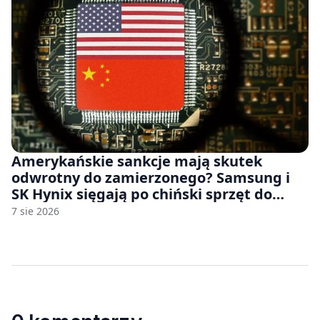
Amerykańskie sankcje mają skutek
odwrotny do zamierzonego? Samsung i
SK Hynix sięgają po chiński sprzęt do
fabryk chipów
7 sie 2026