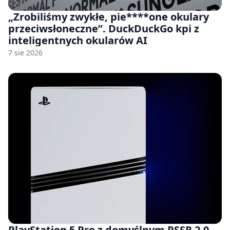
„Zrobiliśmy zwykłe, pie****one okulary
przeciwsłoneczne”. DuckDuckGo kpi z
inteligentnych okularów AI
7 sie 2026
PlayStation 5 Pro z domyślnym PSSR 2.0.