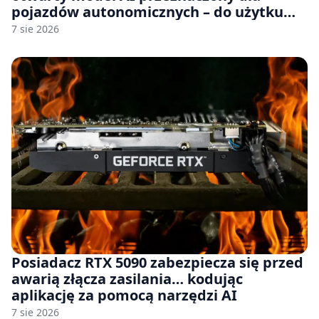
pojazdów autonomicznych – do użytku
komercyjnego
7 sie 2026
Posiadacz RTX 5090 zabezpiecza się przed
awarią złącza zasilania… kodując
aplikację za pomocą narzędzi AI
7 sie 2026