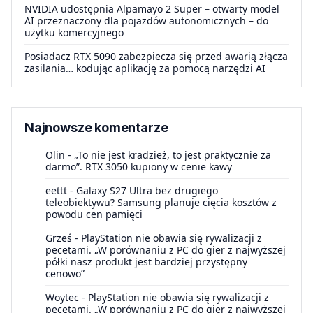
NVIDIA udostępnia Alpamayo 2 Super – otwarty model
AI przeznaczony dla pojazdów autonomicznych – do
użytku komercyjnego
Posiadacz RTX 5090 zabezpiecza się przed awarią złącza
zasilania… kodując aplikację za pomocą narzędzi AI
Najnowsze komentarze
Olin
-
„To nie jest kradzież, to jest praktycznie za
darmo”. RTX 3050 kupiony w cenie kawy
eettt
-
Galaxy S27 Ultra bez drugiego
teleobiektywu? Samsung planuje cięcia kosztów z
powodu cen pamięci
Grześ
-
PlayStation nie obawia się rywalizacji z
pecetami. „W porównaniu z PC do gier z najwyższej
półki nasz produkt jest bardziej przystępny
cenowo”
Woytec
-
PlayStation nie obawia się rywalizacji z
pecetami. „W porównaniu z PC do gier z najwyższej