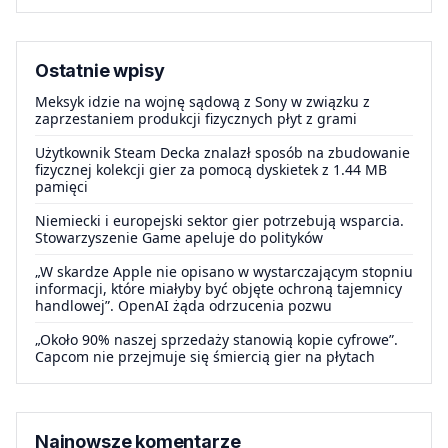
Ostatnie wpisy
Meksyk idzie na wojnę sądową z Sony w związku z
zaprzestaniem produkcji fizycznych płyt z grami
Użytkownik Steam Decka znalazł sposób na zbudowanie
fizycznej kolekcji gier za pomocą dyskietek z 1.44 MB
pamięci
Niemiecki i europejski sektor gier potrzebują wsparcia.
Stowarzyszenie Game apeluje do polityków
„W skardze Apple nie opisano w wystarczającym stopniu
informacji, które miałyby być objęte ochroną tajemnicy
handlowej”. OpenAI żąda odrzucenia pozwu
„Około 90% naszej sprzedaży stanowią kopie cyfrowe”.
Capcom nie przejmuje się śmiercią gier na płytach
Najnowsze komentarze