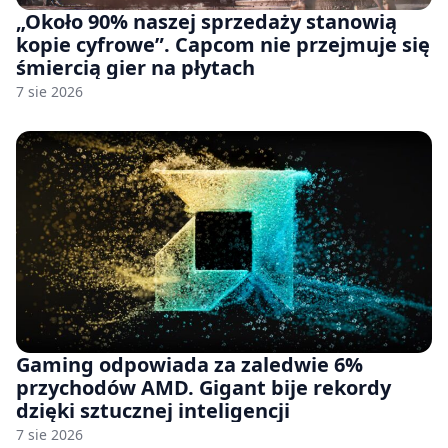
„Około 90% naszej sprzedaży stanowią
kopie cyfrowe”. Capcom nie przejmuje się
śmiercią gier na płytach
7 sie 2026
Gaming odpowiada za zaledwie 6%
przychodów AMD. Gigant bije rekordy
dzięki sztucznej inteligencji
7 sie 2026