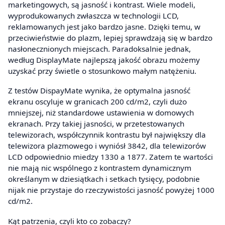
marketingowych, są jasność i kontrast. Wiele modeli,
wyprodukowanych zwłaszcza w technologii LCD,
reklamowanych jest jako bardzo jasne. Dzięki temu, w
przeciwieństwie do plazm, lepiej sprawdzają się w bardzo
nasłonecznionych miejscach. Paradoksalnie jednak,
według DisplayMate najlepszą jakość obrazu możemy
uzyskać przy świetle o stosunkowo małym natężeniu.
Z testów DispayMate wynika, że optymalna jasność
ekranu oscyluje w granicach 200 cd/m2, czyli dużo
mniejszej, niż standardowe ustawienia w domowych
ekranach. Przy takiej jasności, w przetestowanych
telewizorach, współczynnik kontrastu był największy dla
telewizora plazmowego i wyniósł 3842, dla telewizorów
LCD odpowiednio miedzy 1330 a 1877. Zatem te wartości
nie mają nic wspólnego z kontrastem dynamicznym
określanym w dziesiątkach i setkach tysięcy, podobnie
nijak nie przystaje do rzeczywistości jasność powyżej 1000
cd/m2.
Kąt patrzenia, czyli kto co zobaczy?