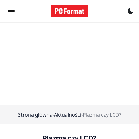
Pr
Strona główna
›
Aktualności
›
Plazma czy LCD?
Plazma czy LCD?