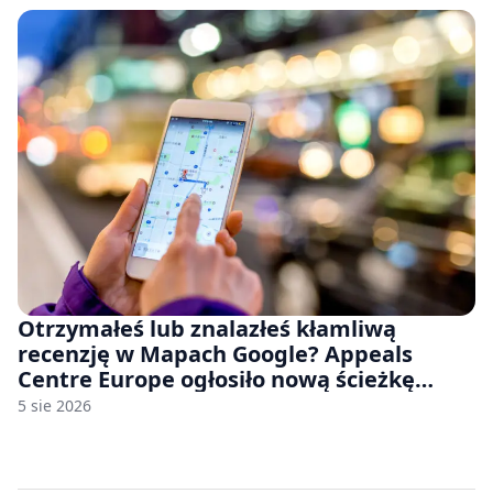
Otrzymałeś lub znalazłeś kłamliwą
recenzję w Mapach Google? Appeals
Centre Europe ogłosiło nową ścieżkę
odwoławczą dla firm i konsumentów
5 sie 2026