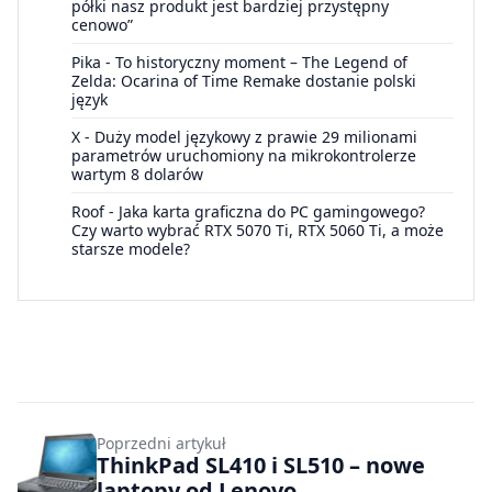
półki nasz produkt jest bardziej przystępny
cenowo”
Pika
-
To historyczny moment – The Legend of
Zelda: Ocarina of Time Remake dostanie polski
język
X
-
Duży model językowy z prawie 29 milionami
parametrów uruchomiony na mikrokontrolerze
wartym 8 dolarów
Roof
-
Jaka karta graficzna do PC gamingowego?
Czy warto wybrać RTX 5070 Ti, RTX 5060 Ti, a może
starsze modele?
Poprzedni artykuł
ThinkPad SL410 i SL510 – nowe
laptopy od Lenovo