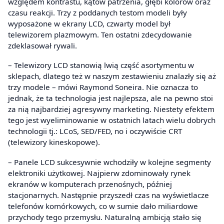
względem kontrastu, kątów patrzenia, głębi kolorów oraz
czasu reakcji. Trzy z poddanych testom modeli były
wyposażone w ekrany LCD, czwarty model był
telewizorem plazmowym. Ten ostatni zdecydowanie
zdeklasował rywali.
– Telewizory LCD stanowią lwią część asortymentu w
sklepach, dlatego też w naszym zestawieniu znalazły się aż
trzy modele – mówi Raymond Soneira. Nie oznacza to
jednak, że ta technologia jest najlepsza, ale na pewno stoi
za nią najbardziej agresywny marketing. Niestety efektem
tego jest wyeliminowanie w ostatnich latach wielu dobrych
technologii tj.: LCoS, SED/FED, no i oczywiście CRT
(telewizory kineskopowe).
– Panele LCD sukcesywnie wchodziły w kolejne segmenty
elektroniki użytkowej. Najpierw zdominowały rynek
ekranów w komputerach przenośnych, później
stacjonarnych. Następnie przyszedł czas na wyświetlacze
telefonów komórkowych, co w sumie dało miliardowe
przychody tego przemysłu. Naturalną ambicją stało się