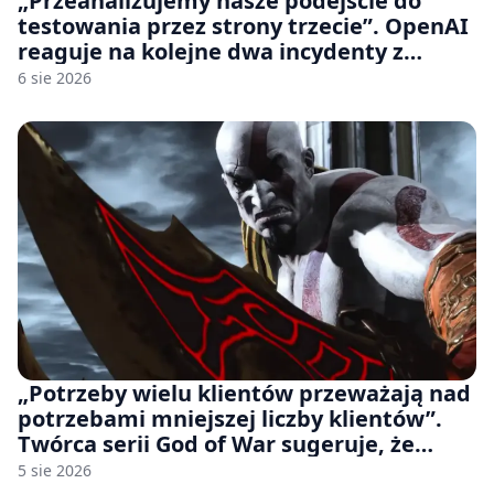
„Przeanalizujemy nasze podejście do
testowania przez strony trzecie”. OpenAI
reaguje na kolejne dwa incydenty z
udziałem autorskich modeli
6 sie 2026
„Potrzeby wielu klientów przeważają nad
potrzebami mniejszej liczby klientów”.
Twórca serii God of War sugeruje, że
rozumie, dlaczego Sony rezygnuje z gier
5 sie 2026