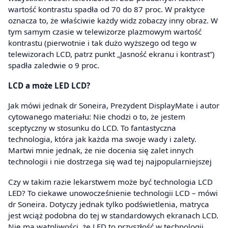
wartość kontrastu spadła od 70 do 87 proc. W praktyce
oznacza to, że właściwie każdy widz zobaczy inny obraz. W
tym samym czasie w telewizorze plazmowym wartość
kontrastu (pierwotnie i tak dużo wyższego od tego w
telewizorach LCD, patrz punkt „Jasność ekranu i kontrast”)
spadła zaledwie o 9 proc.
LCD a może LED LCD?
Jak mówi jednak dr Soneira, Prezydent DisplayMate i autor
cytowanego materiału: Nie chodzi o to, że jestem
sceptyczny w stosunku do LCD. To fantastyczna
technologia, która jak każda ma swoje wady i zalety.
Martwi mnie jednak, że nie docenia się zalet innych
technologii i nie dostrzega się wad tej najpopularniejszej
Czy w takim razie lekarstwem może być technologia LCD
LED? To ciekawe unowocześnienie technologii LCD – mówi
dr Soneira. Dotyczy jednak tylko podświetlenia, matryca
jest wciąż podobna do tej w standardowych ekranach LCD.
Nie ma wątpliwości, że LED to przyszłość w technologii