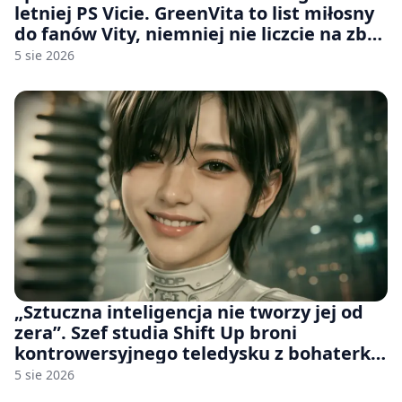
letniej PS Vicie. GreenVita to list miłosny
do fanów Vity, niemniej nie liczcie na zbyt
wiele [FELIETON]
5 sie 2026
„Sztuczna inteligencja nie tworzy jej od
zera”. Szef studia Shift Up broni
kontrowersyjnego teledysku z bohaterką
Stellar Blade: Blood Rain
5 sie 2026