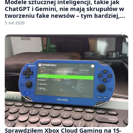
Modele sztucznej inteligencji, takie jak
ChatGPT i Gemini, nie mają skrupułów w
tworzeniu fake newsów – tym bardziej,
jeśli rozmawiasz z nimi po polsku
5 sie 2026
Sprawdziłem Xbox Cloud Gaming na 15-