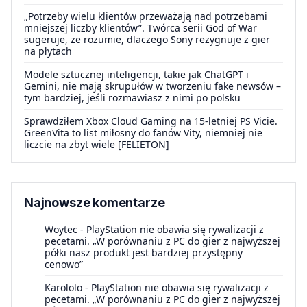
„Potrzeby wielu klientów przeważają nad potrzebami
mniejszej liczby klientów”. Twórca serii God of War
sugeruje, że rozumie, dlaczego Sony rezygnuje z gier
na płytach
Modele sztucznej inteligencji, takie jak ChatGPT i
Gemini, nie mają skrupułów w tworzeniu fake newsów –
tym bardziej, jeśli rozmawiasz z nimi po polsku
Sprawdziłem Xbox Cloud Gaming na 15-letniej PS Vicie.
GreenVita to list miłosny do fanów Vity, niemniej nie
liczcie na zbyt wiele [FELIETON]
Najnowsze komentarze
Woytec
-
PlayStation nie obawia się rywalizacji z
pecetami. „W porównaniu z PC do gier z najwyższej
półki nasz produkt jest bardziej przystępny
cenowo”
Karololo
-
PlayStation nie obawia się rywalizacji z
pecetami. „W porównaniu z PC do gier z najwyższej