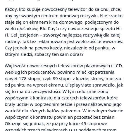
Każdy, kto kupuje nowoczesny telewizor do salonu, chce,
aby był swoistym centrum domowej rozrywki. Nie rzadko
staje się on ekranem kina domowego, podłączonym do
wielu głośników, Blu-Ray’a czy nowoczesnego sprzętu Hi-
Fi. Cel jest jeden – stworzyć najlepszą rozrywkę dla całej
rodziny. Tak też reklamowana jest większość telewizorów.
Czy jednak na pewno każdy, niezależnie od punktu, w
którym siedzi, zobaczy ten sam obraz?
Większość nowoczesnych telewizorów plazmowych i LCD,
według ich producentów, powinno mieć kąt patrzenia
nawet 178 stopni, czyli 89 stopni z każdej strony, mierząc
od punktu na wprost ekranu. DisplayMate sprawdziło, jak
się to ma do rzeczywistości. W tym celu zmierzono
współczynnik kontrastu dla czterech telewizorów, które
brały udział w poprzednim teście i przeanalizowano jego
wartość dla różnych kątów patrzenia. W idealnym świecie
współczynnik kontrastu powinien pozostać bez zmian.
Okazuje się jednak, że już przy kącie 45 stopni we
wszystkich trzech telewizorach LCD poddanych testom