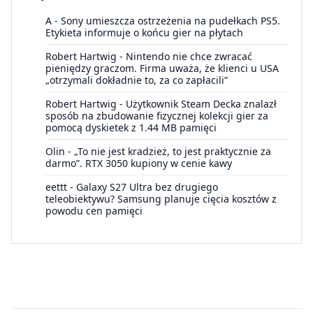
A
-
Sony umieszcza ostrzeżenia na pudełkach PS5.
Etykieta informuje o końcu gier na płytach
Robert Hartwig
-
Nintendo nie chce zwracać
pieniędzy graczom. Firma uważa, że klienci u USA
„otrzymali dokładnie to, za co zapłacili”
Robert Hartwig
-
Użytkownik Steam Decka znalazł
sposób na zbudowanie fizycznej kolekcji gier za
pomocą dyskietek z 1.44 MB pamięci
Olin
-
„To nie jest kradzież, to jest praktycznie za
darmo”. RTX 3050 kupiony w cenie kawy
eettt
-
Galaxy S27 Ultra bez drugiego
teleobiektywu? Samsung planuje cięcia kosztów z
powodu cen pamięci