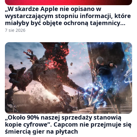
„W skardze Apple nie opisano w
wystarczającym stopniu informacji, które
miałyby być objęte ochroną tajemnicy
handlowej”. OpenAI żąda odrzucenia
7 sie 2026
pozwu
„Około 90% naszej sprzedaży stanowią
kopie cyfrowe”. Capcom nie przejmuje się
śmiercią gier na płytach