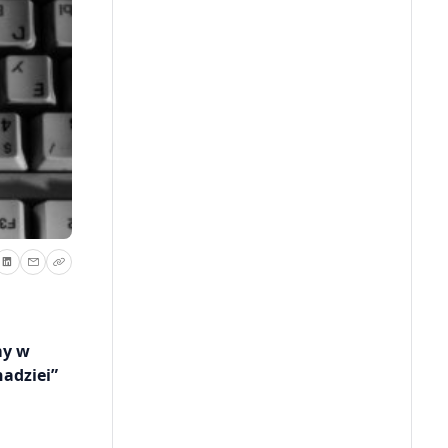
my w
nadziei”