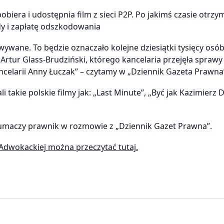
obiera i udostępnia film z sieci P2P. Po jakimś czasie otrzy
dy i zapłatę odszkodowania
ywane. To będzie oznaczało kolejne dziesiątki tysięcy osó
tur Glass-Brudziński, którego kancelaria przejęła sprawy
elarii Anny Łuczak” – czytamy w „Dziennik Gazeta Prawna
 takie polskie filmy jak: „Last Minute”, „Być jak Kazimierz 
 tłumaczy prawnik w rozmowie z „Dziennik Gazet Prawna”.
Adwokackiej można przeczytać tutaj.