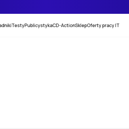
adniki
Testy
Publicystyka
CD-Action
Sklep
Oferty pracy IT