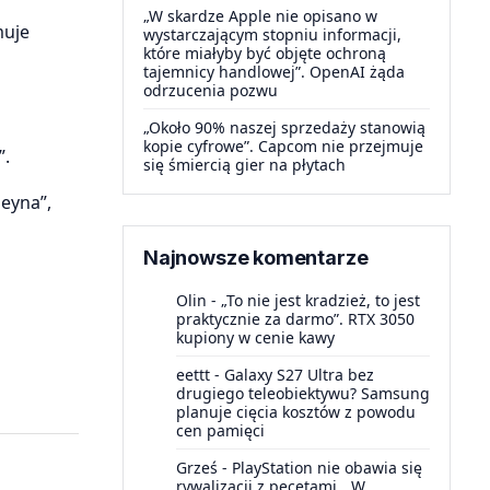
„W skardze Apple nie opisano w
muje
wystarczającym stopniu informacji,
które miałyby być objęte ochroną
tajemnicy handlowej”. OpenAI żąda
odrzucenia pozwu
b
„Około 90% naszej sprzedaży stanowią
kopie cyfrowe”. Capcom nie przejmuje
”.
się śmiercią gier na płytach
Deyna”,
Najnowsze komentarze
Olin
-
„To nie jest kradzież, to jest
praktycznie za darmo”. RTX 3050
kupiony w cenie kawy
eettt
-
Galaxy S27 Ultra bez
drugiego teleobiektywu? Samsung
planuje cięcia kosztów z powodu
cen pamięci
Grześ
-
PlayStation nie obawia się
rywalizacji z pecetami. „W