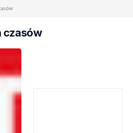
zasów
h czasów