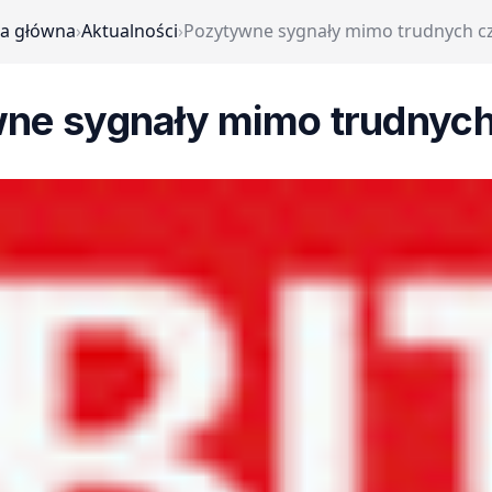
na główna
›
Aktualności
›
Pozytywne sygnały mimo trudnych c
ne sygnały mimo trudnyc