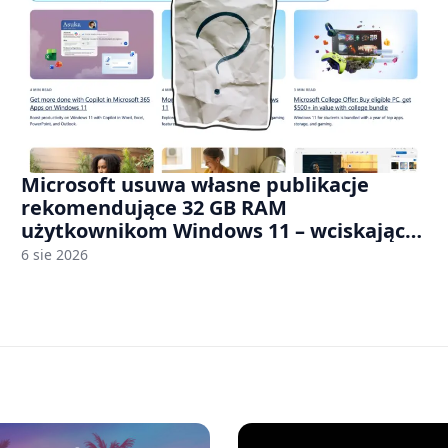
Microsoft usuwa własne publikacje
rekomendujące 32 GB RAM
użytkownikom Windows 11 – wciskając
nam przy tym komputery z 8 GB RAM po
6 sie 2026
zawyżonych cenach