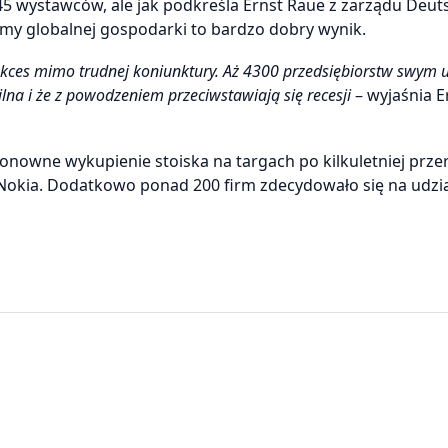
45 wystawców, ale jak podkreśla Ernst Raue z zarządu Deut
my globalnej gospodarki to bardzo dobry wynik.
ukces mimo trudnej koniunktury. Aż 4300 przedsiębiorstw swym 
bilna i że z powodzeniem przeciwstawiają się recesji
– wyjaśnia E
onowne wykupienie stoiska na targach po kilkuletniej prze
zy Nokia. Dodatkowo ponad 200 firm zdecydowało się na udzi