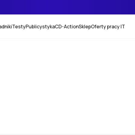
adniki
Testy
Publicystyka
CD-Action
Sklep
Oferty pracy IT