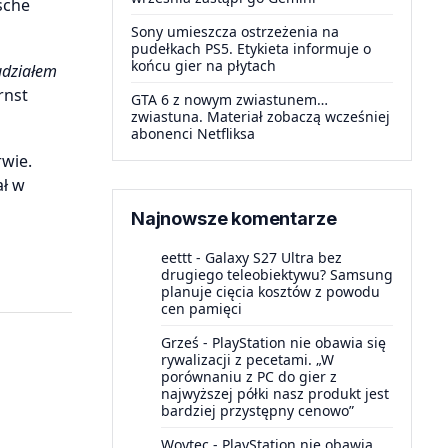
sche
Sony umieszcza ostrzeżenia na
pudełkach PS5. Etykieta informuje o
końcu gier na płytach
udziałem
rnst
GTA 6 z nowym zwiastunem…
zwiastuna. Materiał zobaczą wcześniej
abonenci Netfliksa
rwie.
ał w
Najnowsze komentarze
eettt
-
Galaxy S27 Ultra bez
drugiego teleobiektywu? Samsung
planuje cięcia kosztów z powodu
cen pamięci
Grześ
-
PlayStation nie obawia się
rywalizacji z pecetami. „W
porównaniu z PC do gier z
najwyższej półki nasz produkt jest
bardziej przystępny cenowo”
Woytec
-
PlayStation nie obawia