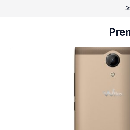
S
Prem