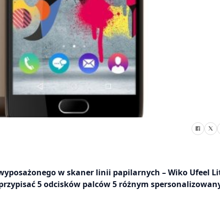
posażonego w skaner linii papilarnych – Wiko Ufeel Li
a przypisać 5 odcisków palców 5 różnym spersonalizowa