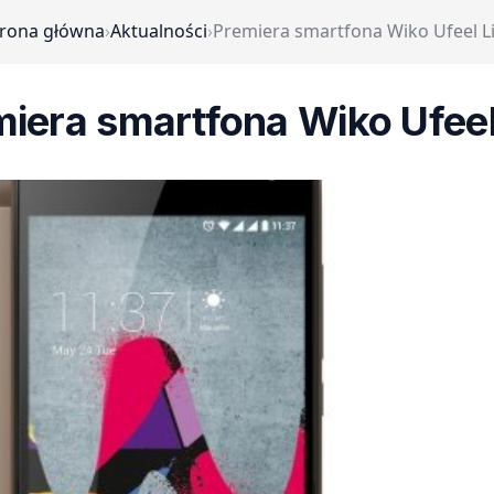
trona główna
›
Aktualności
›
Premiera smartfona Wiko Ufeel L
iera smartfona Wiko Ufeel