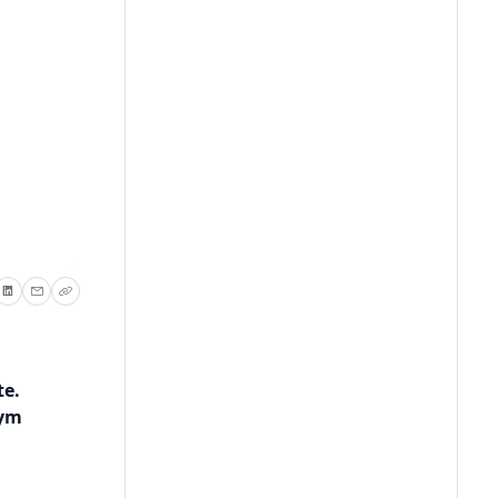
te.
nym