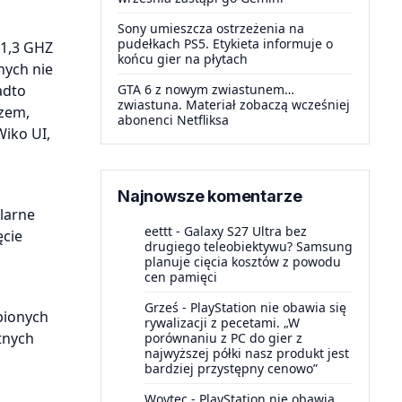
Sony umieszcza ostrzeżenia na
pudełkach PS5. Etykieta informuje o
 1,3 GHZ
końcu gier na płytach
nych nie
adto
GTA 6 z nowym zwiastunem…
zwiastuna. Materiał zobaczą wcześniej
szem,
abonenci Netfliksa
Wiko UI,
Najnowsze komentarze
larne
eettt
-
Galaxy S27 Ultra bez
ęcie
drugiego teleobiektywu? Samsung
planuje cięcia kosztów z powodu
cen pamięci
Grześ
-
PlayStation nie obawia się
bionych
rywalizacji z pecetami. „W
tnych
porównaniu z PC do gier z
najwyższej półki nasz produkt jest
bardziej przystępny cenowo”
Woytec
-
PlayStation nie obawia