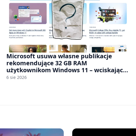
Microsoft usuwa własne publikacje
rekomendujące 32 GB RAM
użytkownikom Windows 11 – wciskając
nam przy tym komputery z 8 GB RAM po
6 sie 2026
zawyżonych cenach