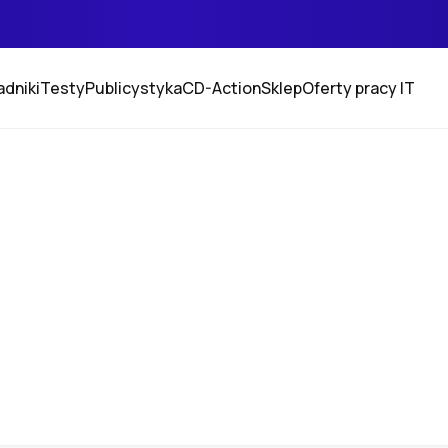
adniki
Testy
Publicystyka
CD-Action
Sklep
Oferty pracy IT