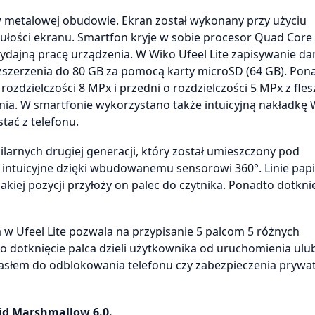
 w metalowej obudowie. Ekran został wykonany przy użyciu
 czułości ekranu. Smartfon kryje w sobie procesor Quad Core
dajną pracę urządzenia. W Wiko Ufeel Lite zapisywanie da
zszerzenia do 80 GB za pomocą karty microSD (64 GB). Pon
zdzielczości 8 MPx i przedni o rozdzielczości 5 MPx z fle
nia. W smartfonie wykorzystano także intuicyjną nakładkę 
tać z telefonu.
pilarnych drugiej generacji, który został umieszczony pod
i intuicyjne dzięki wbudowanemu sensorowi 360°. Linie papi
kiej pozycji przyłoży on palec do czytnika. Ponadto dotkni
 w Ufeel Lite pozwala na przypisanie 5 palcom 5 różnych
ko dotknięcie palca dzieli użytkownika od uruchomienia ulu
 hasłem do odblokowania telefonu czy zabezpieczenia prywa
id Marshmallow 6.0.