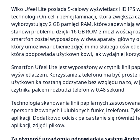
Wiko Ufeel Lite posiada 5-calowy wyświetlacz HD IPS
technologii On-cell i pełnej laminacji, która zwiększa
wykorzystujący 2 GB pamięci RAM, które zapewniają wy
stanowi problemu dzięki 16 GB ROM z możliwością ro
smartfon został wyposażony w dwa aparaty: główny o ro
który umożliwia robienie zdjęć mimo słabego oświetle
która podpowiada użytkownikowi, jak wydajniej korzys
Smartfon Ufeel Lite jest wyposażony w czytnik linii pa
wyświetlaczem. Korzystanie z telefonu ma być proste 
użytkownika zostaną odczytane bez względu na to, w ja
czytnika palcem rozbudzi telefon w 0,48 sekund.
Technologia skanowania linii papilarnych zastosowana
spersonalizowanych i ulubionych funkcji telefonu. Tyl
aplikacji. Dodatkowo odcisk palca stanie się również
aplikacji, zdjęć i plików.
Za płynność urządzenia odpowiadają system Andro