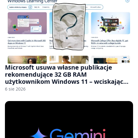
Microsoft usuwa własne publikacje
rekomendujące 32 GB RAM
użytkownikom Windows 11 – wciskając
nam przy tym komputery z 8 GB RAM po
6 sie 2026
zawyżonych cenach