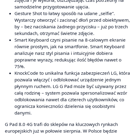
zdjęcia i je wykona, oszczędzając czas potrzebny na
samodzielne przygotowanie ujęcia.
Gesture Shot to łatwy sposób na udane „selfie”.
Wystarczy otworzyć i zacisnąć dłoń przed obiektywem,
by – bez naciskania żadnego przycisku – już po trzech
sekundach, otrzymać świetne zdjęcie.
Smart Keyboard czyni pisanie na 8-calowym ekranie
równie prostym, jak na smartfonie. Smart Keyboard
analizuje nasz styl pisania i intuicyjnie dobiera
poprawne wyrazy, redukując ilość błędów nawet o
75%.
KnockCode to unikalna funkcja zabezpieczeń LG, która
pozwala włączyć i odblokować urządzenie jednym
płynnym ruchem. LG G Pad może być używany przez
całą rodzinę – system pozwala spersonalizować wzór
odblokowania nawet dla czterech użytkowników, co
ogranicza konieczności dzielenia się osobistymi
danymi.
G Pad 8.0 4G trafi do sklepów na kluczowych rynkach
europejskich już w połowie sierpnia. W Polsce będzie