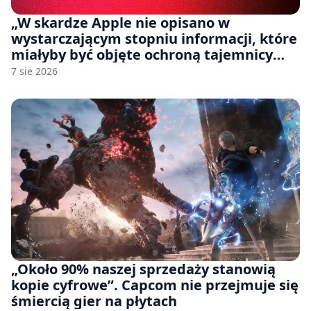
„W skardze Apple nie opisano w
wystarczającym stopniu informacji, które
miałyby być objęte ochroną tajemnicy
handlowej”. OpenAI żąda odrzucenia
7 sie 2026
pozwu
„Około 90% naszej sprzedaży stanowią
kopie cyfrowe”. Capcom nie przejmuje się
śmiercią gier na płytach