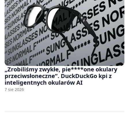
„Zrobiliśmy zwykłe, pie****one okulary
przeciwsłoneczne”. DuckDuckGo kpi z
inteligentnych okularów AI
7 sie 2026