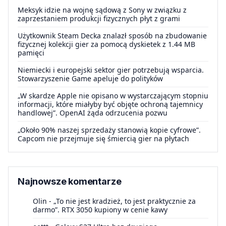
Meksyk idzie na wojnę sądową z Sony w związku z
zaprzestaniem produkcji fizycznych płyt z grami
Użytkownik Steam Decka znalazł sposób na zbudowanie
fizycznej kolekcji gier za pomocą dyskietek z 1.44 MB
pamięci
Niemiecki i europejski sektor gier potrzebują wsparcia.
Stowarzyszenie Game apeluje do polityków
„W skardze Apple nie opisano w wystarczającym stopniu
informacji, które miałyby być objęte ochroną tajemnicy
handlowej”. OpenAI żąda odrzucenia pozwu
„Około 90% naszej sprzedaży stanowią kopie cyfrowe”.
Capcom nie przejmuje się śmiercią gier na płytach
Najnowsze komentarze
Olin
-
„To nie jest kradzież, to jest praktycznie za
darmo”. RTX 3050 kupiony w cenie kawy