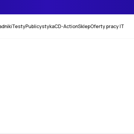
adniki
Testy
Publicystyka
CD-Action
Sklep
Oferty pracy IT