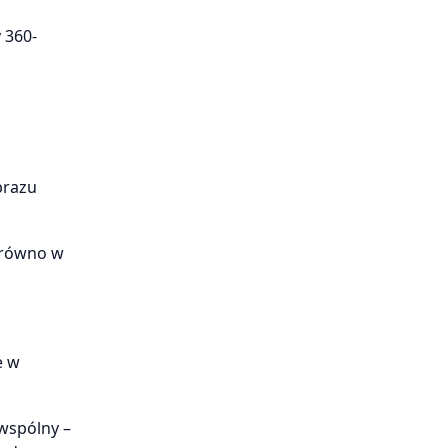
 360-
brazu
arówno w
e w
wspólny –