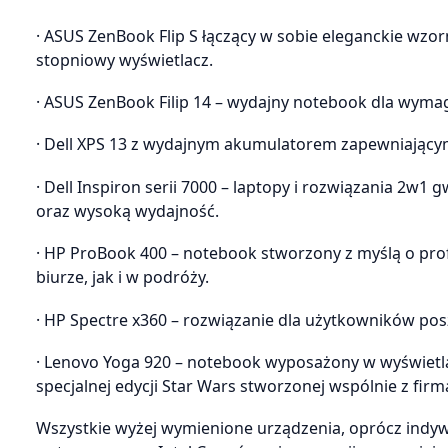
· ASUS ZenBook Flip S łączący w sobie eleganckie wz
stopniowy wyświetlacz.
· ASUS ZenBook Filip 14 – wydajny notebook dla wym
· Dell XPS 13 z wydajnym akumulatorem zapewniającym
· Dell Inspiron serii 7000 – laptopy i rozwiązania 2w
oraz wysoką wydajność.
· HP ProBook 400 – notebook stworzony z myślą o pr
biurze, jak i w podróży.
· HP Spectre x360 – rozwiązanie dla użytkowników p
· Lenovo Yoga 920 – notebook wyposażony w wyświetla
specjalnej edycji Star Wars stworzonej wspólnie z firm
Wszystkie wyżej wymienione urządzenia, oprócz indywi