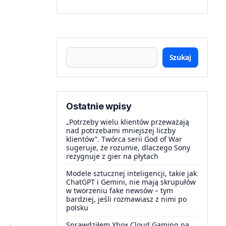
Szukaj
Ostatnie wpisy
„Potrzeby wielu klientów przeważają
nad potrzebami mniejszej liczby
klientów”. Twórca serii God of War
sugeruje, że rozumie, dlaczego Sony
rezygnuje z gier na płytach
Modele sztucznej inteligencji, takie jak
ChatGPT i Gemini, nie mają skrupułów
w tworzeniu fake newsów – tym
bardziej, jeśli rozmawiasz z nimi po
polsku
Sprawdziłem Xbox Cloud Gaming na