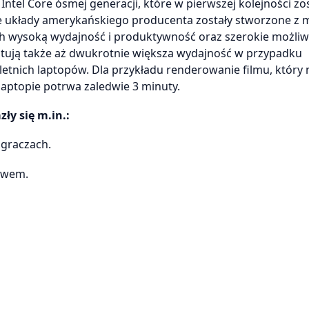
tel Core ósmej generacji, które w pierwszej kolejności zo
układy amerykańskiego producenta zostały stworzone z 
ch wysoką wydajność i produktywność oraz szerokie możliw
ntują także aż dwukrotnie większa wydajność w przypadku
etnich laptopów. Dla przykładu renderowanie filmu, który 
aptopie potrwa zaledwie 3 minuty.
ły się m.in.:
 graczach.
ctwem.