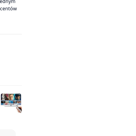
 jednym
ucentów