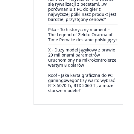
się rywalizacji z pecetami. „W
porównaniu z PC do gier z
najwyższej półki nasz produkt jest
bardziej przystępny cenowo”
Pika
-
To historyczny moment –
The Legend of Zelda: Ocarina of
Time Remake dostanie polski język
X
-
Duży model językowy z prawie
29 milionami parametrów
uruchomiony na mikrokontrolerze
wartym 8 dolarów
Roof
-
Jaka karta graficzna do PC
gamingowego? Czy warto wybrać
RTX 5070 Ti, RTX 5060 Ti, a może
starsze modele?