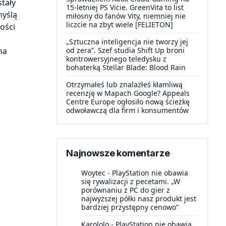
stały
15-letniej PS Vicie. GreenVita to list
myślą
miłosny do fanów Vity, niemniej nie
liczcie na zbyt wiele [FELIETON]
ości
„Sztuczna inteligencja nie tworzy jej
na
od zera”. Szef studia Shift Up broni
kontrowersyjnego teledysku z
bohaterką Stellar Blade: Blood Rain
Otrzymałeś lub znalazłeś kłamliwą
recenzję w Mapach Google? Appeals
Centre Europe ogłosiło nową ścieżkę
odwoławczą dla firm i konsumentów
Najnowsze komentarze
Woytec
-
PlayStation nie obawia
się rywalizacji z pecetami. „W
porównaniu z PC do gier z
najwyższej półki nasz produkt jest
bardziej przystępny cenowo”
Karololo
-
PlayStation nie obawia