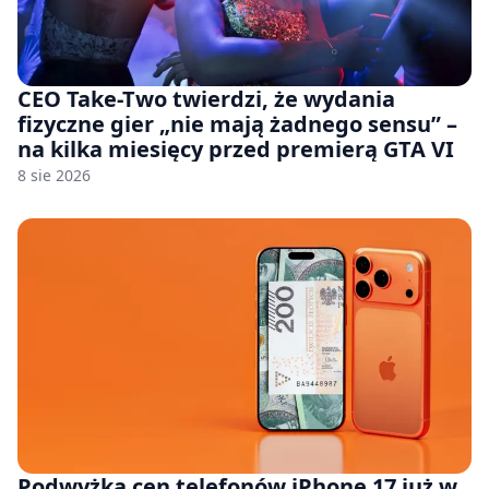
CEO Take-Two twierdzi, że wydania
fizyczne gier „nie mają żadnego sensu” –
na kilka miesięcy przed premierą GTA VI
8 sie 2026
Podwyżka cen telefonów iPhone 17 już w