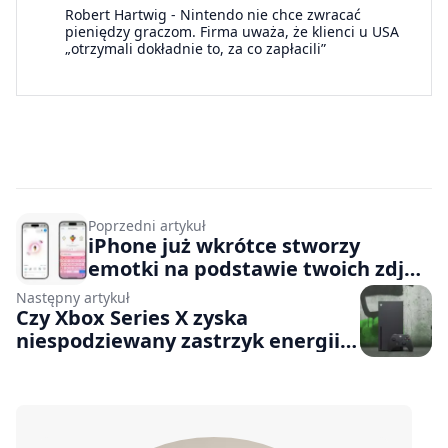
Robert Hartwig
-
Nintendo nie chce zwracać
pieniędzy graczom. Firma uważa, że klienci u USA
„otrzymali dokładnie to, za co zapłacili”
Poprzedni artykuł
iPhone już wkrótce stworzy
emotki na podstawie twoich zdjęć
i nawyków (ale nie po Polsku)
Następny artykuł
Czy Xbox Series X zyska
niespodziewany zastrzyk energii?
Obecność FSR 4.1 może pomóc
konsoli Microsoftu