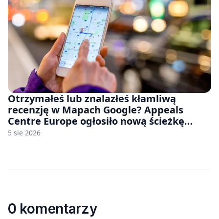
Otrzymałeś lub znalazłeś kłamliwą
recenzję w Mapach Google? Appeals
Centre Europe ogłosiło nową ścieżkę
odwoławczą dla firm i konsumentów
5 sie 2026
0 komentarzy