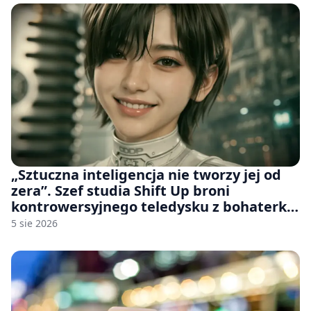
„Sztuczna inteligencja nie tworzy jej od
zera”. Szef studia Shift Up broni
kontrowersyjnego teledysku z bohaterką
Stellar Blade: Blood Rain
5 sie 2026