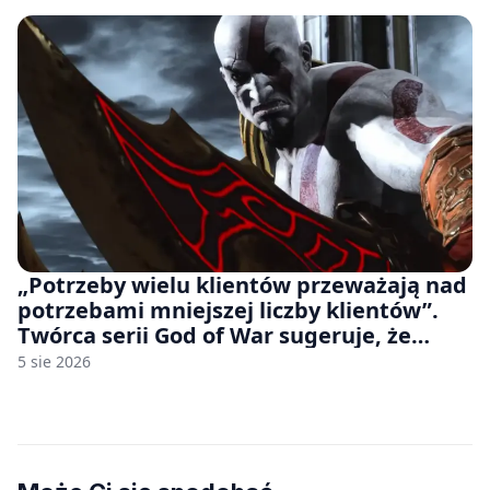
„Potrzeby wielu klientów przeważają nad
potrzebami mniejszej liczby klientów”.
Twórca serii God of War sugeruje, że
rozumie, dlaczego Sony rezygnuje z gier
5 sie 2026
na płytach