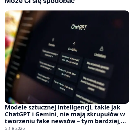
Może Ci się spodobać
Modele sztucznej inteligencji, takie jak
ChatGPT i Gemini, nie mają skrupułów w
tworzeniu fake newsów – tym bardziej,
jeśli rozmawiasz z nimi po polsku
5 sie 2026