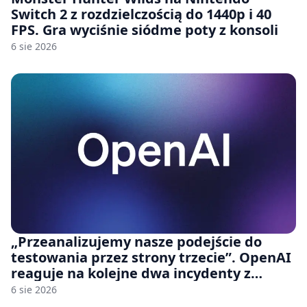
Switch 2 z rozdzielczością do 1440p i 40
FPS. Gra wyciśnie siódme poty z konsoli
6 sie 2026
„Przeanalizujemy nasze podejście do
testowania przez strony trzecie”. OpenAI
reaguje na kolejne dwa incydenty z
udziałem autorskich modeli
6 sie 2026