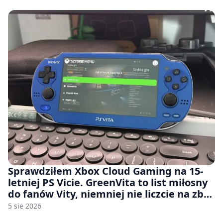
Sprawdziłem Xbox Cloud Gaming na 15-
letniej PS Vicie. GreenVita to list miłosny
do fanów Vity, niemniej nie liczcie na zbyt
wiele [FELIETON]
5 sie 2026