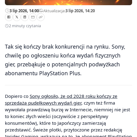
3 lip 2026, 14:00
—
Aktualizacja:
3 lip 2026, 14:20
2 minuty czytania
Tak się kończy brak konkurencji na rynku. Sony,
chwilę po ogłoszeniu końca wydań fizycznych
gier, przebąkuje o potencjalnych podwyżkach
abonamentu PlayStation Plus.
Dopiero co
Sony ogłosiło, że od 2028 roku kończy ze
sprzedażą pudełkowych wydań gier
, czym też firma
wywołała prawdziwą burzę w Internecie, niemniej nie jest
to koniec złych wieści (oczywiście z perspektywy
konsumentów), które to Japończycy zamierzają
przedstawić. Świeże plotki, przytoczone przez redakcję
Insider Gaming
, wskazują na to, że abonament PlayStation