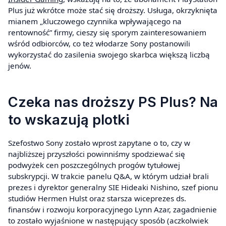
Plus już wkrótce może stać się droższy. Usługa, okrzyknięta
mianem „kluczowego czynnika wpływającego na
rentowność” firmy, cieszy się sporym zainteresowaniem
wśród odbiorców, co też włodarze Sony postanowili
wykorzystać do zasilenia swojego skarbca większą liczbą
jenów.
Czeka nas droższy PS Plus? Na
to wskazują plotki
Szefostwo Sony zostało wprost zapytane o to, czy w
najbliższej przyszłości powinniśmy spodziewać się
podwyżek cen poszczególnych progów tytułowej
subskrypcji. W trakcie panelu Q&A, w którym udział brali
prezes i dyrektor generalny SIE Hideaki Nishino, szef pionu
studiów Hermen Hulst oraz starsza wiceprezes ds.
finansów i rozwoju korporacyjnego Lynn Azar, zagadnienie
to zostało wyjaśnione w następujący sposób (aczkolwiek