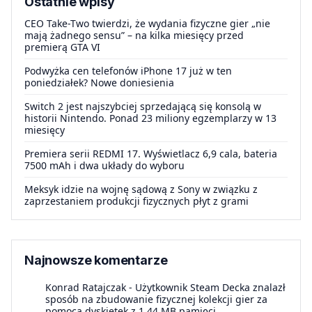
Ostatnie wpisy
CEO Take-Two twierdzi, że wydania fizyczne gier „nie
mają żadnego sensu” – na kilka miesięcy przed
premierą GTA VI
Podwyżka cen telefonów iPhone 17 już w ten
poniedziałek? Nowe doniesienia
Switch 2 jest najszybciej sprzedającą się konsolą w
historii Nintendo. Ponad 23 miliony egzemplarzy w 13
miesięcy
Premiera serii REDMI 17. Wyświetlacz 6,9 cala, bateria
7500 mAh i dwa układy do wyboru
Meksyk idzie na wojnę sądową z Sony w związku z
zaprzestaniem produkcji fizycznych płyt z grami
Najnowsze komentarze
Konrad Ratajczak
-
Użytkownik Steam Decka znalazł
sposób na zbudowanie fizycznej kolekcji gier za
pomocą dyskietek z 1.44 MB pamięci