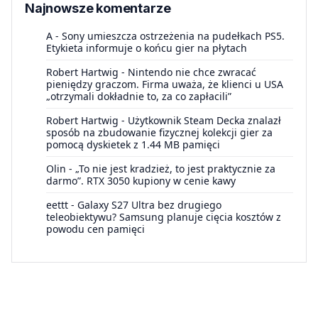
Najnowsze komentarze
A
-
Sony umieszcza ostrzeżenia na pudełkach PS5.
Etykieta informuje o końcu gier na płytach
Robert Hartwig
-
Nintendo nie chce zwracać
pieniędzy graczom. Firma uważa, że klienci u USA
„otrzymali dokładnie to, za co zapłacili”
Robert Hartwig
-
Użytkownik Steam Decka znalazł
sposób na zbudowanie fizycznej kolekcji gier za
pomocą dyskietek z 1.44 MB pamięci
Olin
-
„To nie jest kradzież, to jest praktycznie za
darmo”. RTX 3050 kupiony w cenie kawy
eettt
-
Galaxy S27 Ultra bez drugiego
teleobiektywu? Samsung planuje cięcia kosztów z
powodu cen pamięci