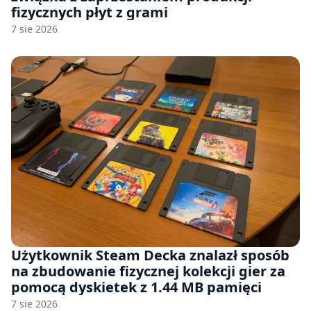
fizycznych płyt z grami
7 sie 2026
Użytkownik Steam Decka znalazł sposób
na zbudowanie fizycznej kolekcji gier za
pomocą dyskietek z 1.44 MB pamięci
7 sie 2026