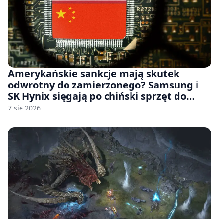
Amerykańskie sankcje mają skutek
odwrotny do zamierzonego? Samsung i
SK Hynix sięgają po chiński sprzęt do
fabryk chipów
7 sie 2026