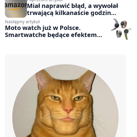
Miał naprawić błąd, a wywołał
trwającą kilkanaście godzin
awarię. To Kiro, agent AI
Następny artykuł
Amazona, był odpowiedzialny za
Moto watch już w Polsce.
grudniową awarię AWS
Smartwatche będące efektem
partnerstwa Motoroli i Polar
trafiły do sprzedaży