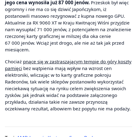
jego cena wynosiła już 87 000 jenów.
Przeskok był więc
ogromny i nie ma co się dziwić Japończykom, iż
postanowili masowo rezygnować z kupna nowego GPU.
Aktualnie za RX 9060 XT w Kraju Kwitnącej Wiśni przyjdzie
nam wysupłać 71 000 jenów, z potencjałem na znalezienie
rzeczonej karty graficznej w milszej dla oka cenie
67 000 jenów. Wciąż jest drogo, ale nie aż tak jak przed
miesiącem.
Chociaż
pnące się w zastraszającym tempie do góry koszty
pamięci
bez wątpienia mają wpływ na wzrost cen
elektroniki, wliczając w to karty graficzne pokroju
Radeonów, tak wiele sklepów postanowiło wykorzystać
nieciekawą sytuację na rynku celem zwiększenia swoich
zysków. Jak jednak widać na podstawie załączonego
przykładu, działania takie nie zawsze przynoszą
oczekiwany rezultat, albowiem bez popytu nie ma podaży.