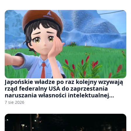
Japońskie władze po raz kolejny wzywają
rząd federalny USA do zaprzestania
naruszania własności intelektualnej
japońskich gier i anime
7 sie 2026