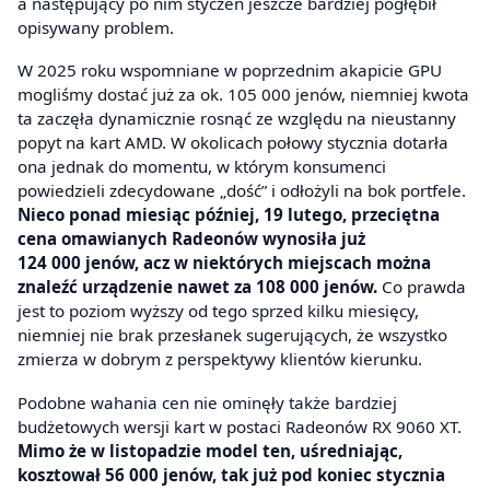
a następujący po nim styczeń jeszcze bardziej pogłębił
opisywany problem.
W 2025 roku wspomniane w poprzednim akapicie GPU
mogliśmy dostać już za ok. 105 000 jenów, niemniej kwota
ta zaczęła dynamicznie rosnąć ze względu na nieustanny
popyt na kart AMD. W okolicach połowy stycznia dotarła
ona jednak do momentu, w którym konsumenci
powiedzieli zdecydowane „dość” i odłożyli na bok portfele.
Nieco ponad miesiąc później, 19 lutego, przeciętna
cena omawianych Radeonów wynosiła już
124 000 jenów, acz w niektórych miejscach można
znaleźć urządzenie nawet za 108 000 jenów.
Co prawda
jest to poziom wyższy od tego sprzed kilku miesięcy,
niemniej nie brak przesłanek sugerujących, że wszystko
zmierza w dobrym z perspektywy klientów kierunku.
Podobne wahania cen nie ominęły także bardziej
budżetowych wersji kart w postaci Radeonów RX 9060 XT.
Mimo że w listopadzie model ten, uśredniając,
kosztował 56 000 jenów, tak już pod koniec stycznia