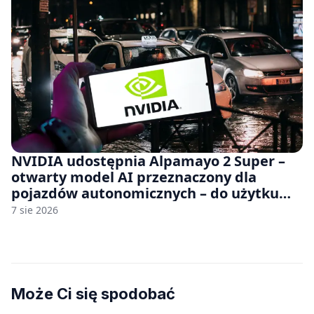
NVIDIA udostępnia Alpamayo 2 Super –
otwarty model AI przeznaczony dla
pojazdów autonomicznych – do użytku
komercyjnego
7 sie 2026
Może Ci się spodobać