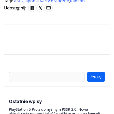
Tagi:
AMD
,
Japonia
,
Karty graficzne
,
Radeon
Udostępnij:
Szukaj
Ostatnie wpisy
PlayStation 5 Pro z domyślnym PSSR 2.0. Nowa
aktualizacja podnosi jakość grafiki w grach na konsoli