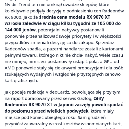
Nvidii. Trend ten nie umknął uwadze sklepów, które
kolektywnie podjęły decyzję o podniesieniu cen Radeonów
RX 9000. Jako że
średnia cena modelu RX 9070 XT
wzrosła zaledwie w ciągu kilku tygodni ze 105 000 do
144 000 jenów
, potencjalni nabywcy postanowili
ponownie przeanalizować swoje priorytety i w większości
przypadków zmieniali decyzję co do zakupu. Sprzedaż
Radeonów spadła, a pazerni handlarze zostali z kartonami
pełnymi towaru, którego nikt nie chciał nabyć. Wiele czasu
nie minęło, nim sieci postanowiły ustąpić pola, a GPU od
AMD ponownie stały się ciekawymi propozycjami dla osób
szukających wydajnych i względnie przystępnych cenowo
kart graficznych.
Jak podaje redakcja
VideoCardz
, powołująca się przy tym
na raport opracowany przez serwis Gazlog,
ceny
Radeonów RX 9070 XT w Japonii zaczęły powoli spadać
do poziomu sprzed wielkich podwyżek
, które miały
miejsce pod koniec ubiegłego roku. Sam grudzień
przyniósł zauważalny wzrost kosztów wspomnianych kart,