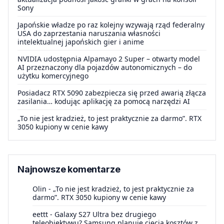
Sony
Japońskie władze po raz kolejny wzywają rząd federalny
USA do zaprzestania naruszania własności
intelektualnej japońskich gier i anime
NVIDIA udostępnia Alpamayo 2 Super – otwarty model
AI przeznaczony dla pojazdów autonomicznych – do
użytku komercyjnego
Posiadacz RTX 5090 zabezpiecza się przed awarią złącza
zasilania… kodując aplikację za pomocą narzędzi AI
„To nie jest kradzież, to jest praktycznie za darmo”. RTX
3050 kupiony w cenie kawy
Najnowsze komentarze
Olin
-
„To nie jest kradzież, to jest praktycznie za
darmo”. RTX 3050 kupiony w cenie kawy
eettt
-
Galaxy S27 Ultra bez drugiego
teleobiektywu? Samsung planuje cięcia kosztów z