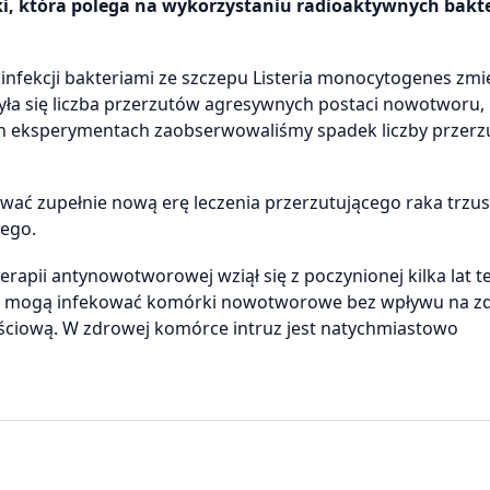
i, która polega na wykorzystaniu radioaktywnych bakte
nfekcji bakteriami ze szczepu Listeria monocytogenes zm
a się liczba przerzutów agresywnych postaci nowotworu,
h eksperymentach zaobserwowaliśmy spadek liczby przerz
ć zupełnie nową erę leczenia przerzutującego raka trzust
wego.
erapii antynowotworowej wziął się z poczynionej kilka lat 
enes mogą infekować komórki nowotworowe bez wpływu na 
ściową. W zdrowej komórce intruz jest natychmiastowo