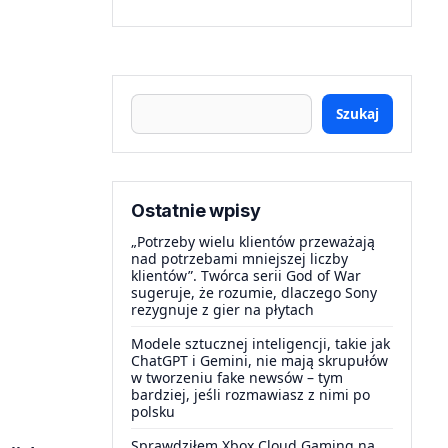
Szukaj
Ostatnie wpisy
„Potrzeby wielu klientów przeważają
nad potrzebami mniejszej liczby
klientów”. Twórca serii God of War
sugeruje, że rozumie, dlaczego Sony
rezygnuje z gier na płytach
Modele sztucznej inteligencji, takie jak
ChatGPT i Gemini, nie mają skrupułów
w tworzeniu fake newsów – tym
bardziej, jeśli rozmawiasz z nimi po
polsku
Sprawdziłem Xbox Cloud Gaming na