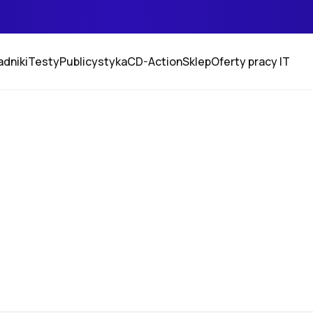
adniki
Testy
Publicystyka
CD-Action
Sklep
Oferty pracy IT