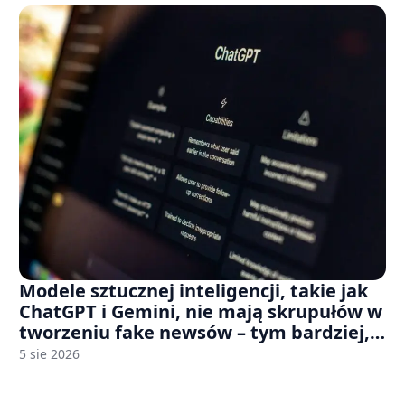
Modele sztucznej inteligencji, takie jak
ChatGPT i Gemini, nie mają skrupułów w
tworzeniu fake newsów – tym bardziej,
jeśli rozmawiasz z nimi po polsku
5 sie 2026