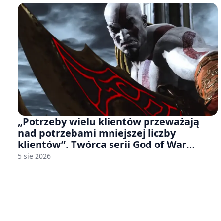
„Potrzeby wielu klientów przeważają
nad potrzebami mniejszej liczby
klientów”. Twórca serii God of War
sugeruje, że rozumie, dlaczego Sony
5 sie 2026
rezygnuje z gier na płytach