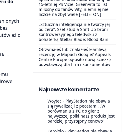
rii do
15-letniej PS Vicie. GreenVita to list
miłosny do fanów Vity, niemniej nie
liczcie na zbyt wiele [FELIETON]
ienionych
„Sztuczna inteligencja nie tworzy jej
 bez
od zera”. Szef studia Shift Up broni
kontrowersyjnego teledysku z
utów aż o
bohaterką Stellar Blade: Blood Rain
Otrzymałeś lub znalazłeś kłamliwą
ki –
recenzję w Mapach Google? Appeals
Centre Europe ogłosiło nową ścieżkę
odwoławczą dla firm i konsumentów
temu
zdrowe
Najnowsze komentarze
Woytec
-
PlayStation nie obawia
się rywalizacji z pecetami. „W
porównaniu z PC do gier z
najwyższej półki nasz produkt jest
bardziej przystępny cenowo”
Karololo
-
PlayStation nie obawia