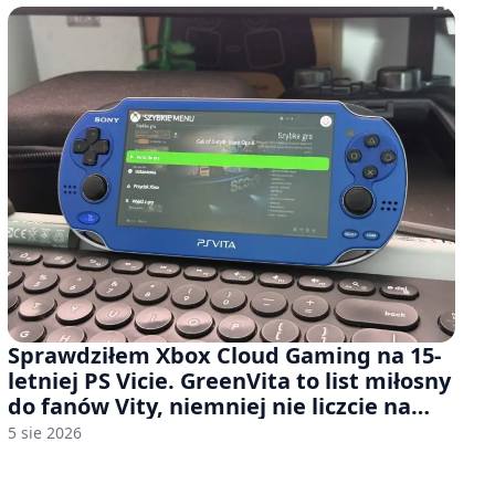
Sprawdziłem Xbox Cloud Gaming na 15-
letniej PS Vicie. GreenVita to list miłosny
do fanów Vity, niemniej nie liczcie na
zbyt wiele [FELIETON]
5 sie 2026