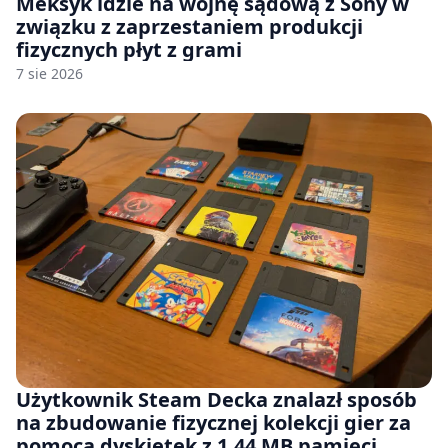
Meksyk idzie na wojnę sądową z Sony w
związku z zaprzestaniem produkcji
fizycznych płyt z grami
7 sie 2026
Użytkownik Steam Decka znalazł sposób
na zbudowanie fizycznej kolekcji gier za
pomocą dyskietek z 1.44 MB pamięci