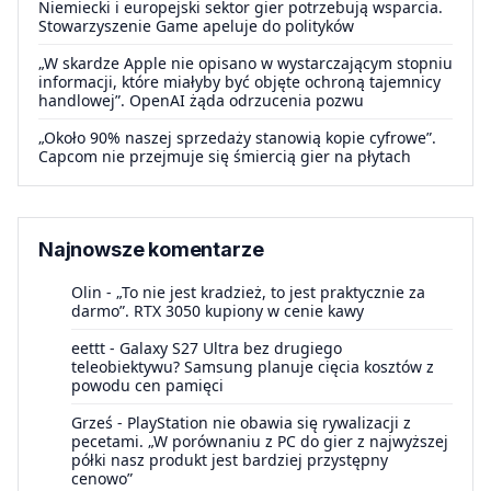
Niemiecki i europejski sektor gier potrzebują wsparcia.
Stowarzyszenie Game apeluje do polityków
„W skardze Apple nie opisano w wystarczającym stopniu
informacji, które miałyby być objęte ochroną tajemnicy
handlowej”. OpenAI żąda odrzucenia pozwu
„Około 90% naszej sprzedaży stanowią kopie cyfrowe”.
Capcom nie przejmuje się śmiercią gier na płytach
Najnowsze komentarze
Olin
-
„To nie jest kradzież, to jest praktycznie za
darmo”. RTX 3050 kupiony w cenie kawy
eettt
-
Galaxy S27 Ultra bez drugiego
teleobiektywu? Samsung planuje cięcia kosztów z
powodu cen pamięci
Grześ
-
PlayStation nie obawia się rywalizacji z
pecetami. „W porównaniu z PC do gier z najwyższej
półki nasz produkt jest bardziej przystępny
cenowo”