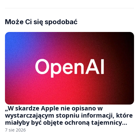
Może Ci się spodobać
„W skardze Apple nie opisano w
wystarczającym stopniu informacji, które
miałyby być objęte ochroną tajemnicy
handlowej”. OpenAI żąda odrzucenia
7 sie 2026
pozwu