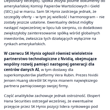
Depositary Receipts). Spółka złożyła poufne dokumenty do
amerykańskiej Komisji Papierów Wartościowych i Giełd
(SEC) już w marcu. Sam SK Hynix zastrzega jednak, że
szczegóły oferty – w tym jej wielkość i harmonogram – nie
zostały jeszcze ustalone. Ewentualny debiut mógłby
nastąpić najwcześniej w lipcu lub sierpniu, co dodatkowo
zwiększyłoby zainteresowanie spółką wśród globalnych
inwestorów, zwłaszcza tych działających wyłącznie na
rynkach amerykańskich.
W czerwcu SK Hynix ogłosił również wieloletnie
partnerstwo technologiczne z Nvidią, obejmujące
wspólny rozwój pamięci następnej generacji dla
centrów danych AI
, w tym dostawy dla
superkomputerów platformy Vera Rubin. Prezes Nvidii
Jensen Huang określił SK Hynix mianem największego
partnera pamięciowego swojej firmy.
Część analityków zachowuje jednak ostrożność. Ekspert
Hana Securities ostrzegał wcześniej, że ewentualne
przejęcie przez SK Hynix pozycji lidera rynkowego pod