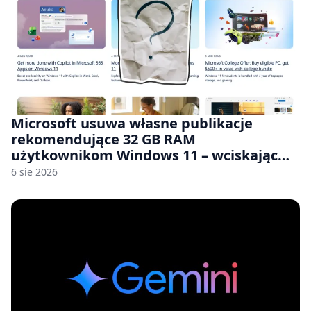
Microsoft usuwa własne publikacje
rekomendujące 32 GB RAM
użytkownikom Windows 11 – wciskając
nam przy tym komputery z 8 GB RAM po
6 sie 2026
zawyżonych cenach