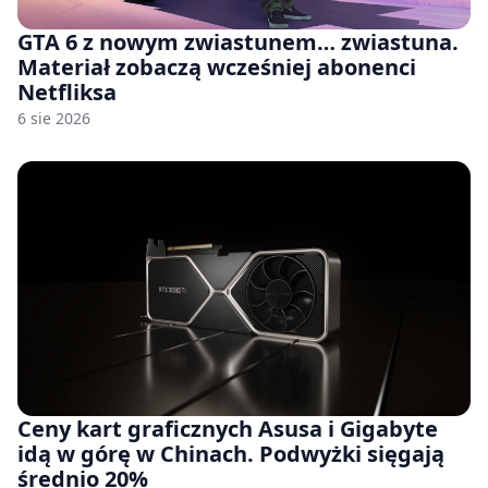
GTA 6 z nowym zwiastunem… zwiastuna.
Materiał zobaczą wcześniej abonenci
Netfliksa
6 sie 2026
Ceny kart graficznych Asusa i Gigabyte
idą w górę w Chinach. Podwyżki sięgają
średnio 20%