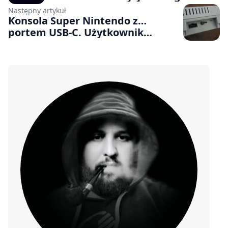
Komputery osobiste zostały
Następny artykuł
wyparte przez AI
Konsola Super Nintendo z…
portem USB-C. Użytkownik
Reddita naprawił klasyczny sprzęt
w nietypowy sposób