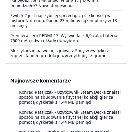
Podwyżka cen telefonów iPhone 17 już w ten
poniedziałek? Nowe doniesienia
Switch 2 jest najszybciej sprzedającą się konsolą w
historii Nintendo. Ponad 23 miliony egzemplarzy w 13
miesięcy
Premiera serii REDMI 17. Wyświetlacz 6,9 cala, bateria
7500 mAh i dwa układy do wyboru
Meksyk idzie na wojnę sądową z Sony w związku z
zaprzestaniem produkcji fizycznych płyt z grami
Najnowsze komentarze
Konrad Ratajczak
-
Użytkownik Steam Decka znalazł
sposób na zbudowanie fizycznej kolekcji gier za
pomocą dyskietek z 1.44 MB pamięci
Konrad Ratajczak
-
Użytkownik Steam Decka znalazł
sposób na zbudowanie fizycznej kolekcji gier za
pomocą dyskietek z 1.44 MB pamięci