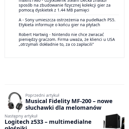
maxns1980
-
Użytkownik Steam Decka znalazł
sposób na zbudowanie fizycznej kolekcji gier za
pomocą dyskietek z 1.44 MB pamięci
A
-
Sony umieszcza ostrzeżenia na pudełkach PS5.
Etykieta informuje o końcu gier na płytach
Robert Hartwig
-
Nintendo nie chce zwracać
pieniędzy graczom. Firma uważa, że klienci u USA
„otrzymali dokładnie to, za co zapłacili”
Poprzedni artykuł
Musical Fidelity MF-200 – nowe
słuchawki dla melomanów
Następny artykuł
Logitech z533 – multimedialne
głośniki