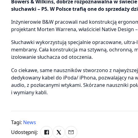
Bowers & Wilkins, dobrze rozpoznawalna w świecie 
słuchawki – P5. W Polsce trafią one do sprzedaży dz
Inżynierowie B&W pracowali nad konstrukcją ergonomi
projektant Morten Warrena, właściciel Native Design 
Słuchawki wykorzystują specjalnie opracowane, ultr
membrany. Cała konstrukcja ma sztywną, ochronną, m
izolowanie słuchacza od otoczenia.
Co ciekawe, same nauszników stworzono z najwyższej 
dedykowany kabel do iPoda/ iPhona, pozwalający na 
audio, z pozłacanymi wtykami. Skórzane nauszniki po
i wymiany kabli.
Tagi:
News
Udostępnij: