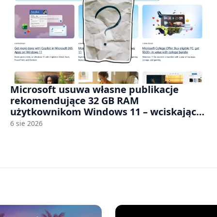
Microsoft usuwa własne publikacje
rekomendujące 32 GB RAM
użytkownikom Windows 11 – wciskając
nam przy tym komputery z 8 GB RAM po
6 sie 2026
zawyżonych cenach