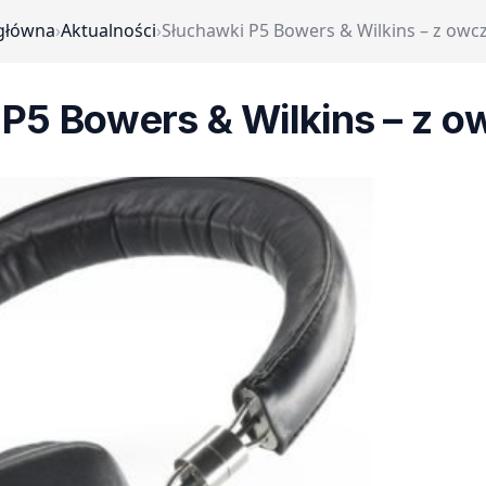
główna
›
Aktualności
›
Słuchawki P5 Bowers & Wilkins – z owcz
P5 Bowers & Wilkins – z o