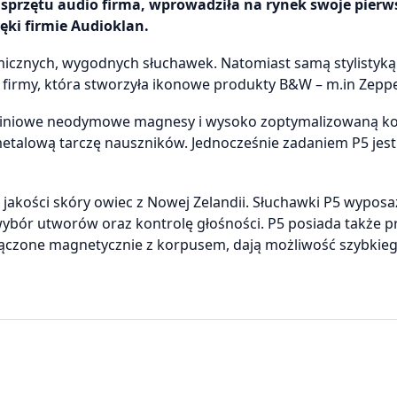
sprzętu audio firma, wprowadziła na rynek swoje pierw
ięki firmie Audioklan.
cznych, wygodnych słuchawek. Natomiast samą stylistyką z
– firmy, która stworzyła ikonowe produkty B&W – m.in Zeppe
a-liniowe neodymowe magnesy i wysoko zoptymalizowaną k
etalową tarczę nauszników. Jednocześnie zadaniem P5 jest
jakości skóry owiec z Nowej Zelandii. Słuchawki P5 wypos
wybór utworów oraz kontrolę głośności. P5 posiada także 
łączone magnetycznie z korpusem, dają możliwość szybkieg