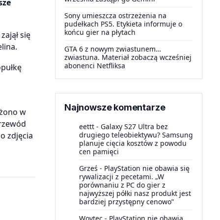
sze
Sony umieszcza ostrzeżenia na
pudełkach PS5. Etykieta informuje o
końcu gier na płytach
ajął się
lina.
GTA 6 z nowym zwiastunem…
zwiastuna. Materiał zobaczą wcześniej
abonenci Netfliksa
opułkę
Najnowsze komentarze
ażono w
przewód
eettt
-
Galaxy S27 Ultra bez
o zdjęcia
drugiego teleobiektywu? Samsung
planuje cięcia kosztów z powodu
cen pamięci
Grześ
-
PlayStation nie obawia się
rywalizacji z pecetami. „W
porównaniu z PC do gier z
najwyższej półki nasz produkt jest
bardziej przystępny cenowo”
Woytec
-
PlayStation nie obawia