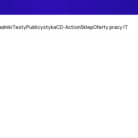
adniki
Testy
Publicystyka
CD-Action
Sklep
Oferty pracy IT