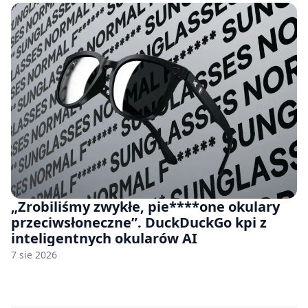
„Zrobiliśmy zwykłe, pie****one okulary
przeciwsłoneczne”. DuckDuckGo kpi z
inteligentnych okularów AI
7 sie 2026