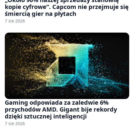
kopie cyfrowe”. Capcom nie przejmuje się
śmiercią gier na płytach
7 sie 2026
Gaming odpowiada za zaledwie 6%
przychodów AMD. Gigant bije rekordy
dzięki sztucznej inteligencji
7 sie 2026