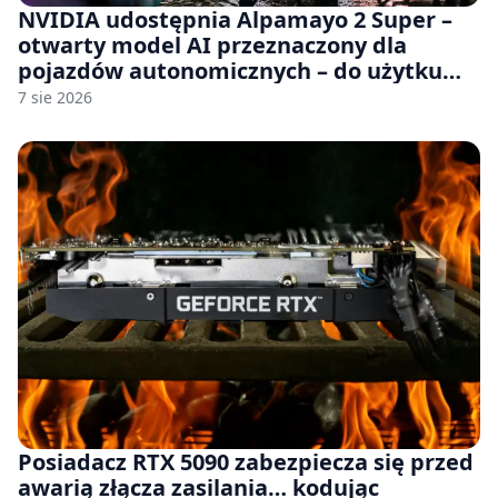
NVIDIA udostępnia Alpamayo 2 Super –
otwarty model AI przeznaczony dla
pojazdów autonomicznych – do użytku
komercyjnego
7 sie 2026
Posiadacz RTX 5090 zabezpiecza się przed
awarią złącza zasilania… kodując