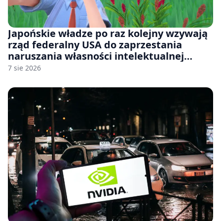
Japońskie władze po raz kolejny wzywają
rząd federalny USA do zaprzestania
naruszania własności intelektualnej
japońskich gier i anime
7 sie 2026