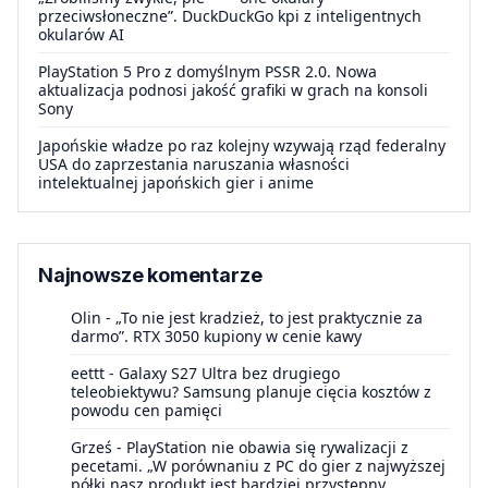
przeciwsłoneczne”. DuckDuckGo kpi z inteligentnych
okularów AI
PlayStation 5 Pro z domyślnym PSSR 2.0. Nowa
aktualizacja podnosi jakość grafiki w grach na konsoli
Sony
Japońskie władze po raz kolejny wzywają rząd federalny
USA do zaprzestania naruszania własności
intelektualnej japońskich gier i anime
Najnowsze komentarze
Olin
-
„To nie jest kradzież, to jest praktycznie za
darmo”. RTX 3050 kupiony w cenie kawy
eettt
-
Galaxy S27 Ultra bez drugiego
teleobiektywu? Samsung planuje cięcia kosztów z
powodu cen pamięci
Grześ
-
PlayStation nie obawia się rywalizacji z
pecetami. „W porównaniu z PC do gier z najwyższej
półki nasz produkt jest bardziej przystępny