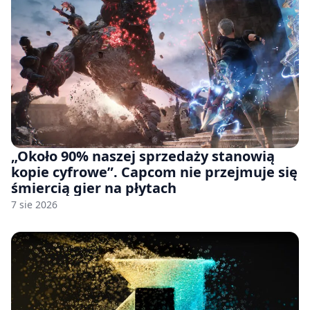
„Około 90% naszej sprzedaży stanowią
kopie cyfrowe”. Capcom nie przejmuje się
śmiercią gier na płytach
7 sie 2026