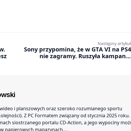
Następny artykuł
w.
Sony przypomina, że w GTA VI na PS4
esz
nie zagramy. Ruszyła kampania
zachęcająca do przesiadki na nowszą
konsolę
wski
r wideo i planszowych oraz szeroko rozumianego sportu
 kolejności). Z PC Formatem związany od stycznia 2025 roku.
amach siostrzanego portalu CD-Action, a jego wypociny mo
ć w papierowych magazynach.…