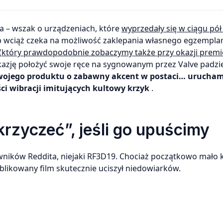
a – wszak o urządzeniach, które
wyprzedały się w ciągu pół
b wciąż czeka na możliwość zaklepania własnego egzemplar
(
który prawdopodobnie zobaczymy także przy okazji premi
okazję położyć swoje ręce na sygnowanym przez Valve padzie.
swojego produktu o zabawny akcent w postaci… urucha
ści
wibracji imitujących kultowy krzyk
.
krzyczeć”, jeśli go upuścimy
ników Reddita, niejaki RF3D19. Chociaż początkowo mało 
blikowany film skutecznie uciszył niedowiarków.