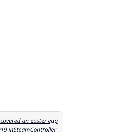
scovered an easter egg
D19
in
SteamController