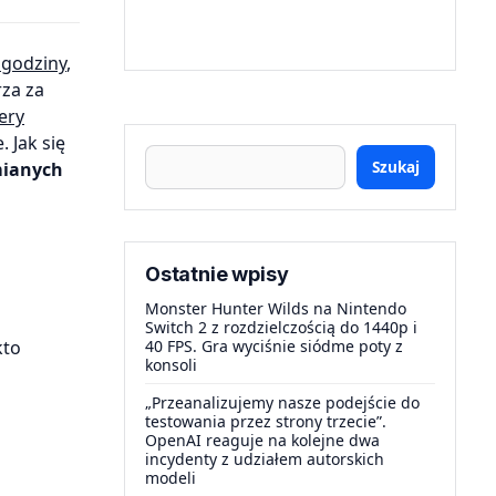
 godziny
,
za za
ery
 Jak się
Szukaj
mianych
Ostatnie wpisy
Monster Hunter Wilds na Nintendo
Switch 2 z rozdzielczością do 1440p i
kto
40 FPS. Gra wyciśnie siódme poty z
konsoli
„Przeanalizujemy nasze podejście do
testowania przez strony trzecie”.
OpenAI reaguje na kolejne dwa
incydenty z udziałem autorskich
modeli