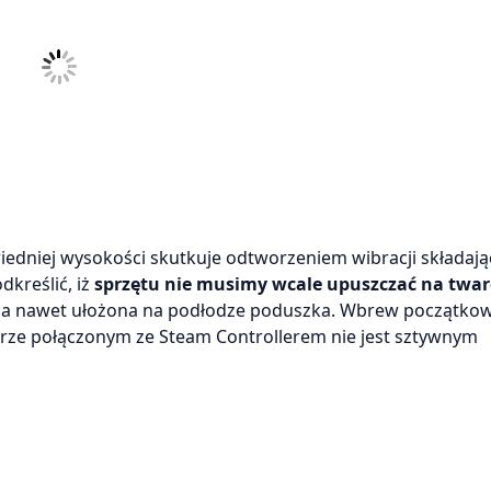
wiedniej wysokości skutkuje odtworzeniem wibracji składają
dkreślić, iż
sprzętu nie musimy wcale upuszczać na twa
a, a nawet ułożona na podłodze poduszka. Wbrew początk
terze połączonym ze Steam Controllerem nie jest sztywnym