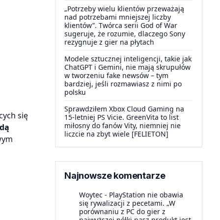
„Potrzeby wielu klientów przeważają
nad potrzebami mniejszej liczby
klientów”. Twórca serii God of War
sugeruje, że rozumie, dlaczego Sony
rezygnuje z gier na płytach
Modele sztucznej inteligencji, takie jak
ChatGPT i Gemini, nie mają skrupułów
w tworzeniu fake newsów – tym
bardziej, jeśli rozmawiasz z nimi po
polsku
Sprawdziłem Xbox Cloud Gaming na
cych się
15-letniej PS Vicie. GreenVita to list
miłosny do fanów Vity, niemniej nie
rdą
liczcie na zbyt wiele [FELIETON]
owym
Najnowsze komentarze
Woytec
-
PlayStation nie obawia
się rywalizacji z pecetami. „W
porównaniu z PC do gier z
najwyższej półki nasz produkt jest