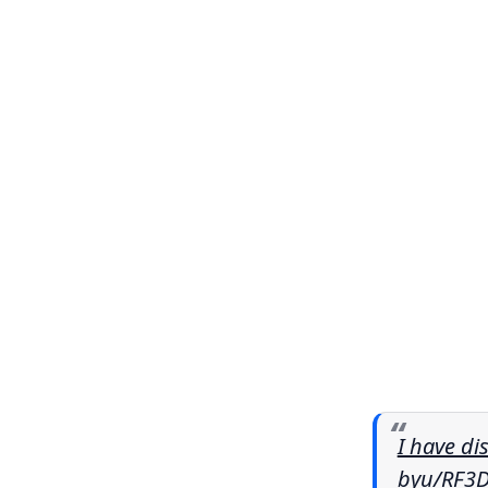
I have di
by
u/RF3