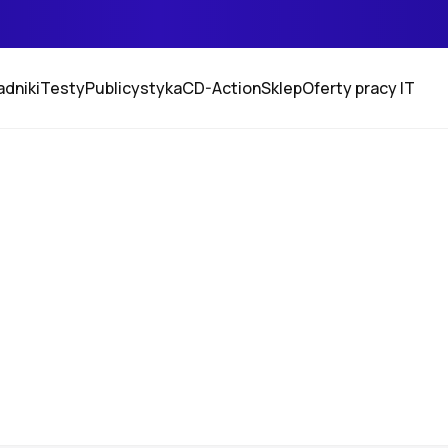
adniki
Testy
Publicystyka
CD-Action
Sklep
Oferty pracy IT