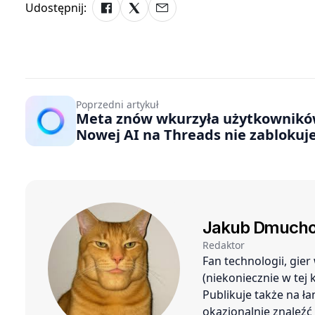
Udostępnij:
Poprzedni artykuł
Meta znów wkurzyła użytkownikó
Nowej AI na Threads nie zablokuj
Jakub Dmucho
Redaktor
Fan technologii, gie
(niekoniecznie w tej
Publikuje także na ł
okazjonalnie znaleź